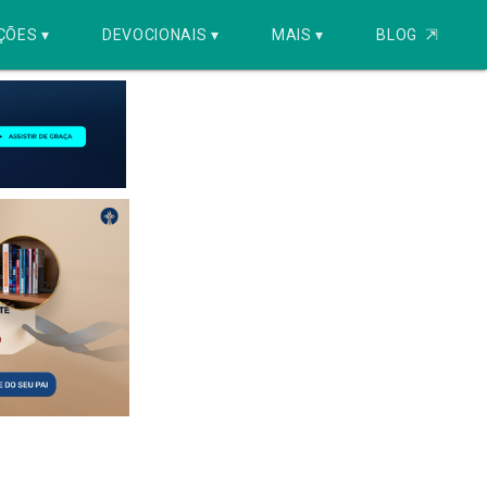
ÇÕES ▾
DEVOCIONAIS ▾
MAIS ▾
BLOG
⇱