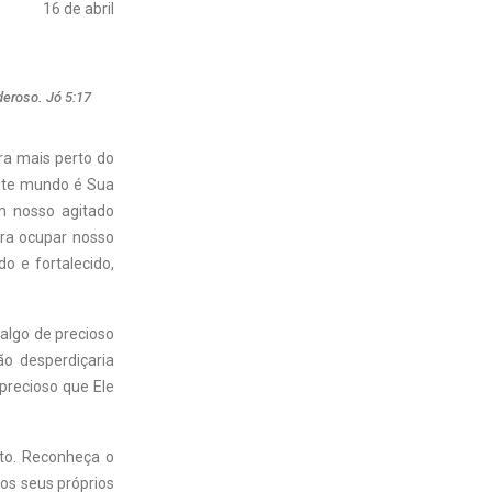
16 de abril
deroso. Jó 5:17
ra mais perto do
Este mundo é Sua
em nosso agitado
ara ocupar nosso
do e fortalecido,
algo de precioso
ão desperdiçaria
precioso que Ele
nto. Reconheça o
aos seus próprios