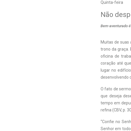
Quinta-feira
Não despr
Bem-aventurado é 
Muitas de suas 
trono da graça.
oficina de trab
coração até que
lugar no edifíci
desenvolvendo ca
O fato de sermo
que deseja dese
tempo em depura
refina (CBV, p. 3
“Confie no Senh
Senhor em todos 