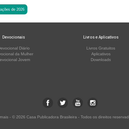
tações de 2026
Devocionais
Livros e Aplicativos
evocional Diário
Livros Gratuitos
ocional da Mulher
Aplicativos
evocional Jovem
Downloads
ais - © 2026 Casa Publicadora Brasileira - Todos os direitos reservad