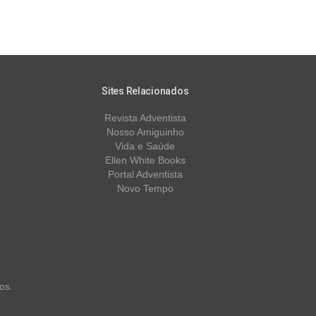
Sites Relacionados
Revista Adventista
Nosso Amiguinho
Vida e Saúde
Ellen White Books
Portal Adventista
Novo Tempo
os.