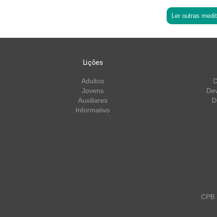
Ler outras medi
Lições
Adultos
D
Jovens
Dev
Auxiliares
D
Informativo
CPB m