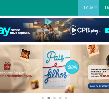
LOJA
⇱
LI