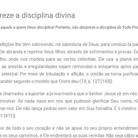
eze a disciplina divina
aquele a quem Deus disciplina! Portanto, não despreze a disciplina do Todo-Po
aflições lhe têm sobrevindo, na sabedoria de Deus, para conduzi-la pa
 Ele abranda e reprime Seus filhos através de sofrimentos e provas. 
alho, onde nos modela para as cortes celestiais. Ele usa a plaina 
 as arestas e irregularidades sejam removidas e estejamos aptos p
o celestial. Por meio de tribulação e aflição, o cristão se torna purifica
ráter segundo o modelo que Cristo deu (T4, p. 127 [143]).
s chamados a suportar a prova mostra que o Senhor Jesus vê em nós 
nvolver. Se nada visse em nós que pudesse glorificar Seu nome, n
r-nos. Ele não lança pedras sem valor em Sua fornalha. É o minério 
01 [471]).
or de todo o seu coração e não se apoie no seu próprio entendime
os seus caminhos, e Ele endireitará as suas veredas. Não seja sábio 