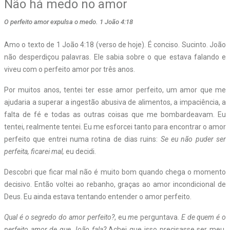
Não há medo no amor
O perfeito amor expulsa o medo. 1 João 4:18
Amo o texto de 1 João 4:18 (verso de hoje). É conciso. Sucinto. João
não desperdiçou palavras. Ele sabia sobre o que estava falando e
viveu com o perfeito amor por três anos.
Por muitos anos, tentei ter esse amor perfeito, um amor que me
ajudaria a superar a ingestão abusiva de alimentos, a impaciência, a
falta de fé e todas as outras coisas que me bombardeavam. Eu
tentei, realmente tentei. Eu me esforcei tanto para encontrar o amor
perfeito que entrei numa rotina de dias ruins:
Se eu não puder ser
perfeita, ficarei mal,
eu decidi.
Descobri que ficar mal não é muito bom quando chega o momento
decisivo. Então voltei ao rebanho, graças ao amor incondicional de
Deus. Eu ainda estava tentando entender o amor perfeito.
Qual é o segredo do amor perfeito?
, eu
m
e perguntava.
E de quem é o
perfeito amor de que João fala?
Achei que isso precisasse ser meu.