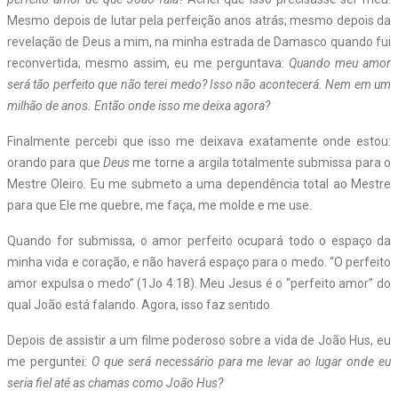
Mesmo depois de lutar pela perfeição anos atrás; mesmo depois da
revelação de Deus a mim, na minha estrada de Damasco quando fui
reconvertida; mesmo assim, eu me perguntava:
Quando meu amor
será tão perfeito que não terei medo? Isso não acontecerá. Nem em um
milhão de anos. Então onde isso me deixa agora?
Finalmente percebi que isso me deixava exatamente onde estou:
orando para que
Deus
me torne a argila totalmente submissa para o
Mestre Oleiro. Eu me submeto a uma dependência total ao Mestre
para que Ele me quebre, me faça, me molde e me use.
Quando for submissa, o amor perfeito ocupará todo o espaço da
minha vida e coração, e não haverá espaço para o medo. “O perfeito
amor expulsa o medo” (1Jo 4:18). Meu Jesus é o “perfeito amor” do
qual João está falando. Agora, isso faz sentido.
Depois de assistir a um filme poderoso sobre a vida de João Hus, eu
me perguntei:
O que será necessário para me levar ao lugar onde eu
seria fiel até as chamas como João Hus?