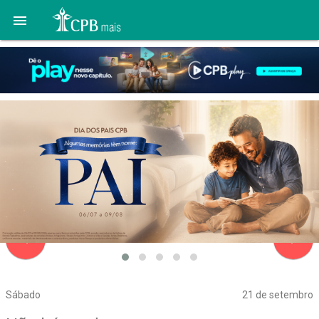

navigate_before
navigate_next
Sábado
21 de setembro