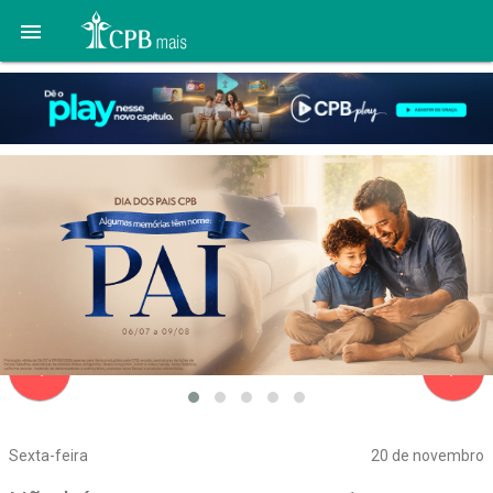

navigate_before
navigate_next
Sexta-feira
20 de novembro