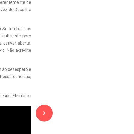
iferentemente de
 voz de Deus lhe
o Se lembra dos
 suficiente para
 estiver aberta,
ro. Não acredite
im ao desespero e
 Nessa condição,
esus. Ele nunca
navigate_next