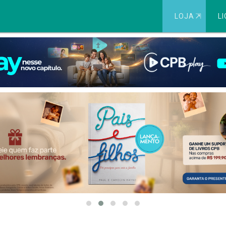
LOJA
⇱
LI