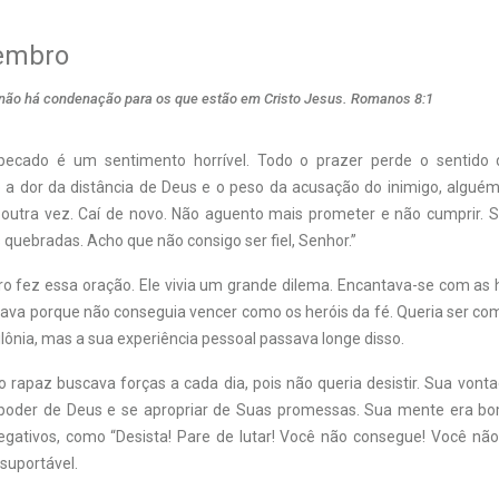
embro
á não há condenação para os que estão em Cristo Jesus. Romanos 8:1
pecado é um sentimento horrível. Todo o prazer perde o sentido d
a dor da distância de Deus e o peso da acusação do inimigo, algué
i outra vez. Caí de novo. Não aguento mais prometer e não cumprir.
quebradas. Acho que não consigo ser fiel, Senhor.”
 fez essa oração. Ele vivia um grande dilema. Encantava-se com as hi
ava porque não conseguia vencer como os heróis da fé. Queria ser com
lônia, mas a sua experiência pessoal passava longe disso.
o rapaz buscava forças a cada dia, pois não queria desistir. Sua vont
 poder de Deus e se apropriar de Suas promessas. Sua mente era 
ativos, como “Desista! Pare de lutar! Você não consegue! Você nã
suportável.