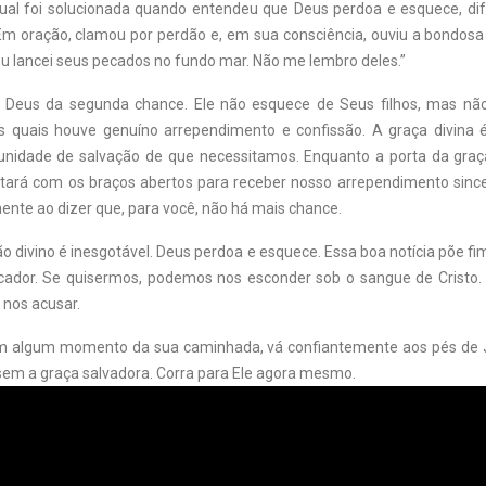
itual foi solucionada quando entendeu que Deus perdoa e esquece, d
Em oração, clamou por perdão e, em sua consciência, ouviu a bondosa
 Eu lancei seus pecados no fundo mar. Não me lembro deles.”
 Deus da segunda chance. Ele não esquece de Seus filhos, mas nã
 quais houve genuíno arrependimento e confissão. A graça divina é
unidade de salvação de que necessitamos. Enquanto a porta da graça
ará com os braços abertos para receber nosso arrependimento since
mente ao dizer que, para você, não há mais chance.
o divino é inesgotável. Deus perdoa e esquece. Essa boa notícia põe f
ador. Se quisermos, podemos nos esconder sob o sangue de Cristo.
nos acusar.
em algum momento da sua caminhada, vá confiantemente aos pés de J
sem a graça salvadora. Corra para Ele agora mesmo.