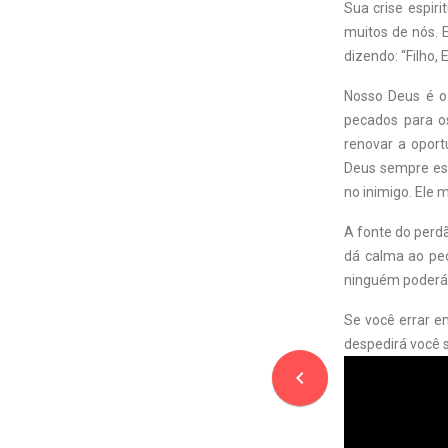
Sua crise espir
muitos de nós. 
dizendo: “Filho,
Nosso Deus é o
pecados para os
renovar a oport
Deus sempre est
no inimigo. Ele 
A fonte do perdã
dá calma ao pec
ninguém poderá 
Se você errar 
despedirá você 
navigate_before