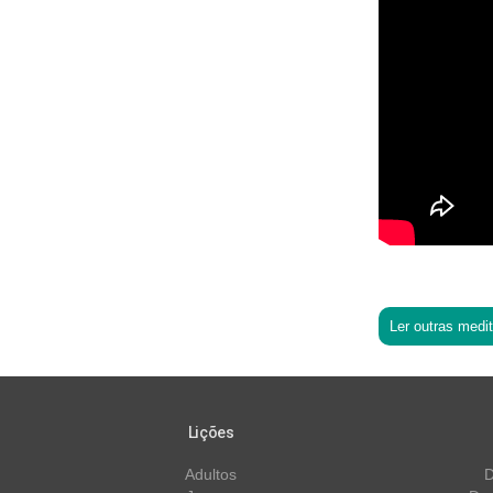
Ler outras medi
Lições
Adultos
D