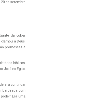
20 de setembro
iante da culpa.
m clamou a Deus:
 São promessas e
stórias bíblicas,
o José no Egito,
ade era continuar
bombardeada com
o pode!” Era uma