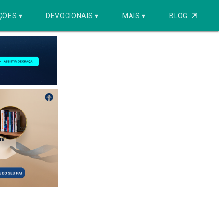
ÇÕES ▾
DEVOCIONAIS ▾
MAIS ▾
BLOG
⇱