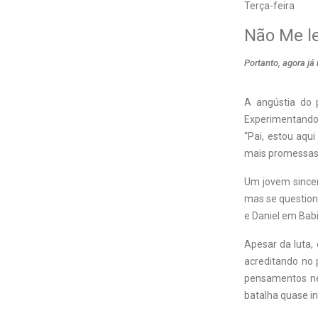
Terça-feira
Não Me l
Portanto, agora j
A angústia do 
Experimentando 
“Pai, estou aqu
mais promessas 
Um jovem sincero
mas se question
e Daniel em Babi
Apesar da luta, 
acreditando no
pensamentos neg
batalha quase in