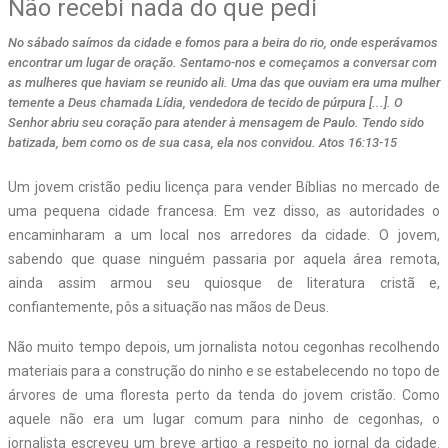
Não recebi nada do que pedi
No sábado saímos da cidade e fomos para a beira do rio, onde esperávamos
encontrar um lugar de oração. Sentamo-nos e começamos a conversar com
as mulheres que haviam se reunido ali. Uma das que ouviam era uma mulher
temente a Deus chamada Lídia, vendedora de tecido de púrpura [...]. O
Senhor abriu seu coração para atender à mensagem de Paulo. Tendo sido
batizada, bem como os de sua casa, ela nos convidou. Atos 16:13-15
U
m jovem cristão pediu licença para vender Bíblias no mercado de
uma pequena cidade francesa. Em vez disso, as autoridades o
encaminharam a um local nos arredores da cidade. O jovem,
sabendo que quase ninguém passaria por aquela área remota,
ainda assim armou seu quiosque de literatura cristã e,
confiantemente, pôs a situação nas mãos de Deus.
Não muito tempo depois, um jornalista notou cegonhas recolhendo
materiais para a construção do ninho e se estabelecendo no topo de
árvores de uma floresta perto da tenda do jovem cristão. Como
aquele não era um lugar comum para ninho de cegonhas, o
jornalista escreveu um breve artigo a respeito no jornal da cidade.