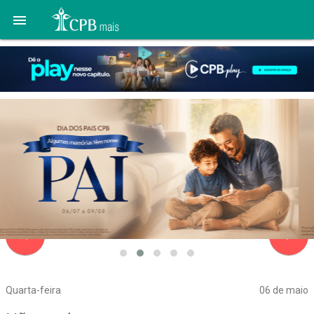

navigate_before
navigate_next
Quarta-feira
06 de maio