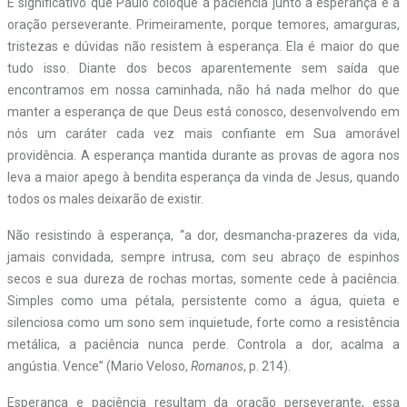
É significativo que Paulo coloque a paciência junto à esperança e à
oração perseverante. Primeiramente, porque temores, amarguras,
tristezas e dúvidas não resistem à esperança. Ela é maior do que
tudo isso. Diante dos becos aparentemente sem saída que
encontramos em nossa caminhada, não há nada melhor do que
manter a esperança de que Deus está conosco, desenvolvendo em
nós um caráter cada vez mais confiante em Sua amorável
providência. A esperança mantida durante as provas de agora nos
leva a maior apego à bendita esperança da vinda de Jesus, quando
todos os males deixarão de existir.
Não resistindo à esperança, “a dor, desmancha-prazeres da vida,
jamais convidada, sempre intrusa, com seu abraço de espinhos
secos e sua dureza de rochas mortas, somente cede à paciência.
Simples como uma pétala, persistente como a água, quieta e
silenciosa como um sono sem inquietude, forte como a resistência
metálica, a paciência nunca perde. Controla a dor, acalma a
angústia. Vence” (Mario Veloso,
Romanos
, p. 214).
Esperança e paciência resultam da oração perseverante, essa