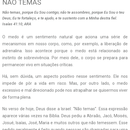
NÃO TEMAS
Não temas, porque Eu Sou contigo; não te assombres, porque Eu Sou o teu
Deus; Eu te fortaleço, e te ajudo, e te sustento com a Minha destra fiel.
Isaías 41:10, ARA
O medo é um sentimento natural que aciona uma série de
mecanismos em nosso corpo, como, por exemplo, a liberação de
adrenalina. Isso acontece porque o medo está relacionado ao
instinto de sobrevivência. Por meio dele, o corpo se prepara para
permanecer vivo em situações críticas.
Há, sem dúvida, um aspecto positivo nesse sentimento. Ele nos
impede de pôr a vida em risco. Mas, por outro lado, o medo
excessivo e mal direcionado pode nos atrapalhar se quisermos viver
de forma plena.
No verso de hoje, Deus disse a Israel: “Não temas”. Essa expressão
aparece várias vezes na Bíblia. Deus pediu a Abraão, Jacó, Moisés,
Josué, Isaías, José, Maria e muitos outros que não temessem. Esse
pedido geralmente é feito quando pessoas são chamadas para uma