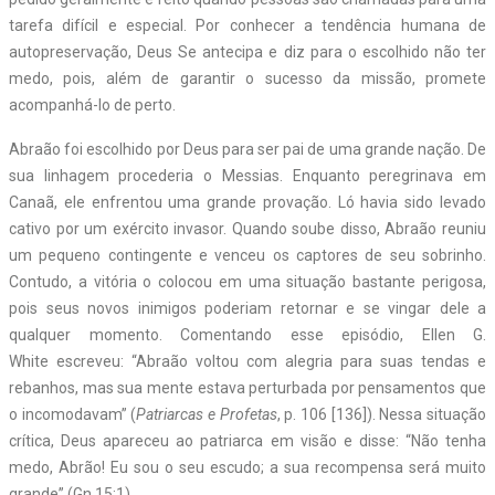
tarefa difícil e especial. Por conhecer a tendência humana de
autopreservação, Deus Se antecipa e diz para o escolhido não ter
medo, pois, além de garantir o sucesso da missão, promete
acompanhá-lo de perto.
Abraão foi escolhido por Deus para ser pai de uma grande nação. De
sua linhagem procederia o Messias. Enquanto peregrinava em
Canaã, ele enfrentou uma grande provação. Ló havia sido levado
cativo por um exército invasor. Quando soube disso, Abraão reuniu
um pequeno contingente e venceu os captores de seu sobrinho.
Contudo, a vitória o colocou em uma situação bastante perigosa,
pois seus novos inimigos poderiam retornar e se vingar dele a
qualquer momento. Comentando esse episódio, Ellen G.
White escreveu: “Abraão voltou com alegria para suas tendas e
rebanhos, mas sua mente estava perturbada por pensamentos que
o incomodavam” (
Patriarcas e Profetas
, p. 106 [136]). Nessa situação
crítica, Deus apareceu ao patriarca em visão e disse: “Não tenha
medo, Abrão! Eu sou o seu escudo; a sua recompensa será muito
grande” (Gn 15:1).