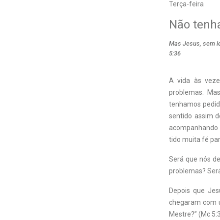
Terça-feira
Não tenh
Mas Jesus, sem le
5:36
A vida às veze
problemas. Ma
tenhamos pedido 
sentido assim d
acompanhando Ja
tido muita fé pa
Será que nós d
problemas? Ser
Depois que Jes
chegaram com u
Mestre?” (Mc 5:3