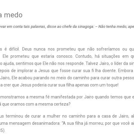
a medo
var em conta tais palavras, disse ao chefe da sinagoga: – Não tenha medo; ap
s é difícil. Deus nunca nos prometeu que não sofreríamos ou q
s Ele prometeu que estaria conosco. Contudo, há situações em 
ajuda, sentimos que Ele não nos responde. Talvez Jairo, o líder da s
epois de implorar a Jesus que fosse curar sua fi lha doente. Embora
iro, Ele acabou parando no meio do caminho para curar outra pessoa
ra crer que Jesus poderia curar sua filha apenas com um toque!
emonstramos a mesma fé manifestada por Jairo quando temos que e
á que oramos com a mesma certeza?
us terminou de curar a mulher no caminho para a casa de Jairo, 
ma mensagem desanimadora: “A sua filha já morreu; por que você a
5).