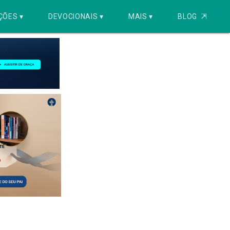
ÇÕES ▾
DEVOCIONAIS ▾
MAIS ▾
BLOG
⇱