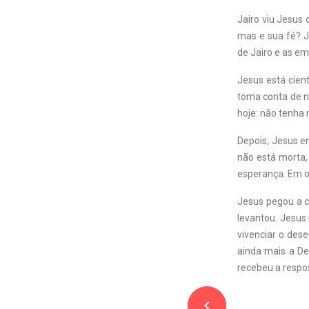
Jairo viu Jesus
mas e sua fé? J
de Jairo e as em
Jesus está cien
toma conta de n
hoje: não tenha 
Depois, Jesus en
não está morta, 
esperança. Em ou
Jesus pegou a cr
levantou. Jesus 
vivenciar o des
ainda mais a De
recebeu a respos
navigate_before