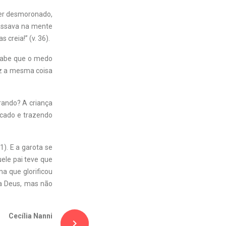
ter desmoronado,
passava na mente
creia!” (v. 36).
 sabe que o medo
iz a mesma coisa
orando? A criança
ficado e trazendo
1). E a garota se
uele pai teve que
a que glorificou
 a Deus, mas não
Cecília Nanni
navigate_next