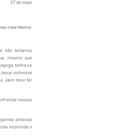
27 de maio
enas creia! Marcos
ue não teríamos
que, mesmo que
inagoga, tenha se
 Jesus estivesse
. Jairo deve ter
nfrentar nossos
algumas pessoas
inda incomoda o