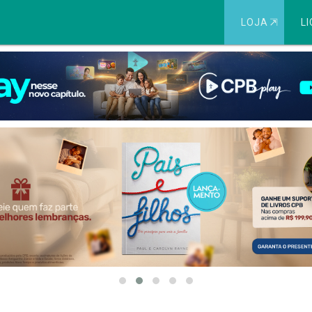
LOJA
⇱
LI