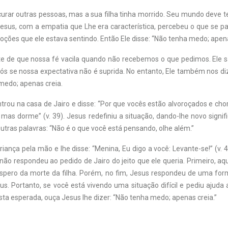
 curar outras pessoas, mas a sua filha tinha morrido. Seu mundo deve 
esus, com a empatia que Lhe era característica, percebeu o que se 
oções que ele estava sentindo. Então Ele disse: “Não tenha medo; apenas 
te de que nossa fé vacila quando não recebemos o que pedimos. Ele
ós se nossa expectativa não é suprida. No entanto, Ele também nos d
medo; apenas creia.
trou na casa de Jairo e disse: “Por que vocês estão alvoroçados e ch
mas dorme” (v. 39). Jesus redefiniu a situação, dando-lhe novo signi
tras palavras: “Não é o que você está pensando, olhe além.”
iança pela mão e lhe disse: “Menina, Eu digo a você: Levante-se!” (v. 4
não respondeu ao pedido de Jairo do jeito que ele queria. Primeiro, aq
espero da morte da filha. Porém, no fim, Jesus respondeu de uma form
us. Portanto, se você está vivendo uma situação difícil e pediu ajuda
ta esperada, ouça Jesus lhe dizer: “Não tenha medo; apenas creia.”