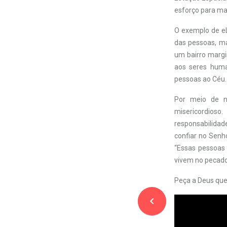
esforço para man
O exemplo de eL
das pessoas, ma
um bairro margi
aos seres huma
pessoas ao Céu.
Por meio de n
misericordios
responsabilidad
confiar no Senh
“Essas pessoas 
vivem no pecad
Peça a Deus que 
navigate_before