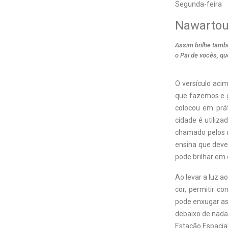
Segunda-feira
Nawarto
Assim brilhe tamb
o Pai de vocês, q
O
versículo aci
que fazemos e g
colocou em prá
cidade é utiliza
chamado pelos
ensina que deve
pode brilhar em 
Ao levar a luz a
cor, permitir co
pode enxugar as
debaixo de nada
Estação Espacia