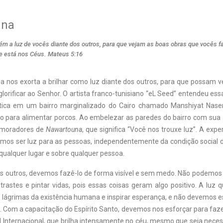
una
ém a luz de vocês diante dos outros, para que vejam as boas obras que vocês f
ue está nos Céus. Mateus 5:16
ma nos exorta a brilhar como luz diante dos outros, para que possam v
lorificar ao Senhor. O artista franco-tunisiano “eL Seed” entendeu e
tica em um bairro marginalizado do Cairo chamado Manshiyat Naser,
do para alimentar porcos. Ao embelezar as paredes do bairro com sua 
 moradores de
Nawartouna
, que significa “Você nos trouxe luz”. A exper
mos ser luz para as pessoas, independentemente da condição social de
qualquer lugar e sobre qualquer pessoa.
os outros, devemos fazê-lo de forma visível e sem medo. Não podemos 
ntrastes e pintar vidas, pois essas coisas geram algo positivo. A luz
 lágrimas da existência humana e inspirar esperança, e não devemos e
. Com a capacitação do Espírito Santo, devemos nos esforçar para faz
l Internacional, que brilha intensamente no céu, mesmo que seja nece