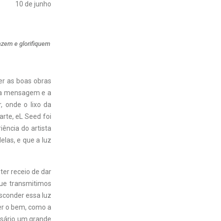
10 de junho
azem e glorifiquem
er as boas obras
ssa mensagem e a
 onde o lixo da
arte, eL Seed foi
iência do artista
las, e que a luz
ter receio de dar
 que transmitimos
sconder essa luz
er o bem, como a
ssário um grande