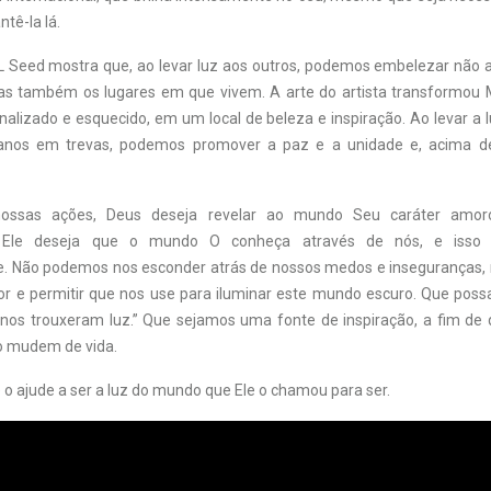
tê-la lá.
 Seed mostra que, ao levar luz aos outros, podemos embelezar não a
s também os lugares em que vivem. A arte do artista transformou 
nalizado e esquecido, em um local de beleza e inspiração. Ao levar a 
nos em trevas, podemos promover a paz e a unidade e, acima de
ossas ações, Deus deseja revelar ao mundo Seu caráter amor
o. Ele deseja que o mundo O conheça através de nós, e iss
e. Não podemos nos esconder atrás de nossos medos e inseguranças
or e permitir que nos use para iluminar este mundo escuro. Que poss
nos trouxeram luz.” Que sejamos uma fonte de inspiração, a fim de
o mudem de vida.
o ajude a ser a luz do mundo que Ele o chamou para ser.