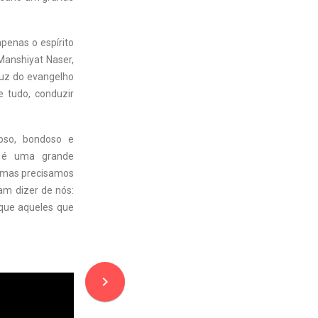
penas o espírito
Manshiyat Naser,
luz do evangelho
 tudo, conduzir
oso, bondoso e
o é uma grande
, mas precisamos
am dizer de nós:
 que aqueles que
navigate_next