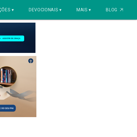
ÇÕES ▾
DEVOCIONAIS ▾
MAIS ▾
BLOG
⇱