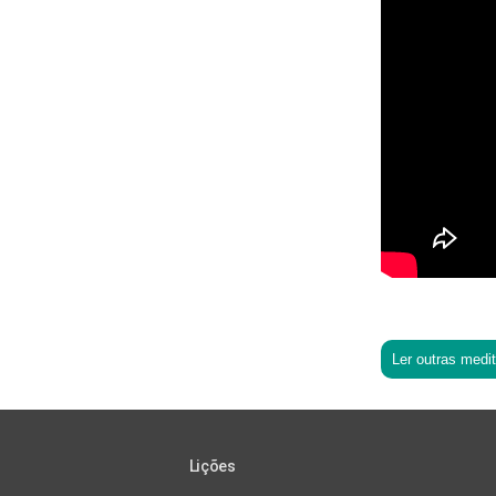
Ler outras medi
Lições