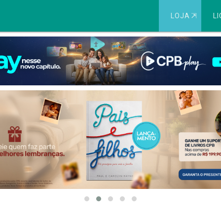
LOJA
⇱
LI