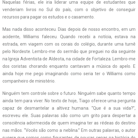
Naquelas férias, ele iria liderar uma equipe de estudantes que
venderiam livros no Sul do país, com o objetivo de conseguir
recursos para pagar os estudos e o casamento.
Mas nada disso aconteceu. Dias depois de nosso encontro, em um
acidente, Williams faleceu. Quando recebi a notícia, estava na
estrada, em viagem com os corais do colégio, durante uma turnê
pelo Nordeste. Lembro-me do sermão que preguei no dia seguinte
na Igreja Adventista de Aldeota, na cidade de Fortaleza. Lembro-me
dos coristas chorando enquanto cantavam a música do apelo. E
ainda hoje me pego imaginando como seria ter o Williams como
companheiro de ministério.
Ninguém tem controle sobre o futuro. Ninguém sabe quanto tempo
ainda tem para viver. No texto de hoje, Tiago oferece uma pergunta
capaz de desmantelar a altivez humana. “Que é a sua vida?”,
escreveu ele. Suas palavras são como um grito para despertar a
consciência adormecida de quem imagina ter as rédeas do destino
nas mãos. “Vocês são como a neblina.” Em outras palavras, o autor
sugere que somos como figurantes de poucas cenas na história do