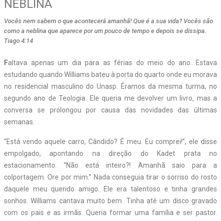
NEBLINA
Vocês nem sabem o que acontecerá amanhã! Que é a sua vida? Vocês são
como a neblina que aparece por um pouco de tempo e depois se dissipa.
Tiago 4:14
F
altava apenas um dia para as férias do meio do ano. Estava
estudando quando Williams bateu à porta do quarto onde eu morava
no residencial masculino do Unasp. Éramos da mesma turma, no
segundo ano de Teologia. Ele queria me devolver um livro, mas a
conversa se prolongou por causa das novidades das últimas
semanas.
“Está vendo aquele carro, Cândido? É meu. Eu comprei!”, ele disse
empolgado, apontando na direção do Kadet prata no
estacionamento. “Não está inteiro?! Amanhã saio para a
colportagem. Ore por mim.” Nada conseguia tirar o sorriso do rosto
daquele meu querido amigo. Ele era talentoso e tinha grandes
sonhos. Williams cantava muito bem. Tinha até um disco gravado
com os pais e as irmãs. Queria formar uma família e ser pastor.