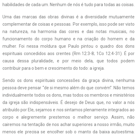
habilidades de cada um. Nenhum de nós é tudo para todas as coisas.
Uma das marcas das obras divinas é a diversidade mutuamente
complementar de coisas e pessoas. Por exemplo, isso pode ser visto
na natureza, na harmonia das cores e das notas musicais, no
funcionamento do corpo humano e na criação do homem e da
mulher. Foi nessa moldura que Paulo pintou o quadro dos dons
espirituais concedidos aos crentes (Rm 12:3-8; 1Co 12:4-31). É por
causa dessa pluralidade, e por meio dela, que todos podem
contribuir para o bem e crescimento do todo: a igreja.
Sendo os dons espirituais concessões da graça divina, nenhuma
pessoa deve pensar “de si mesmo além do que convém”. Não temos
individualmente todos os dons, mas todos os membros e ministérios
da igreja são indispensáveis. É desejo de Deus que, no valor a nós
atribuído por Ele, sejamos e nos sintamos plenamente integrados ao
corpo e alegremente prestemos o melhor serviço. Assim, não
cairemos na tentação de nos achar superiores a nosso irmão, muito
menos ele precisa se encolher sob o manto da baixa autoestima.