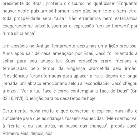
presidente do Brasil, proferiu o discurso no qual disse: “Enquanto
houver neste país um só homem sem pão, sem teto e sem letra,
toda prosperidade será falsa.” Não erraríamos nem estaríamos
exagerando se substituíssemos a expressão “um só homem” por
“uma só criança”.
Um episódio no Antigo Testamento deixa-nos uma lição preciosa.
Anos após sair de casa ameaçado por Esaú, Jacó foi orientado a
voltar para seu antigo lar. Suas emoções eram intensas e
temperadas pelo temor da vingança prometida pelo irmão.
Providências foram tomadas para aplacar a ira e, depois de longa
jornada, um abraço emocionado selou a reconciliação. Jacó chegou
a dizer: “Ver a tua face é como contemplar a face de Deus” (Gn
33:10, NVI). Que lição para os desafetos de hoje!
Certamente, havia muito o que conversar e explicar, mas não o
suficiente para que as crianças fossem esquecidas: “Meu senhor vai
à frente, e eu vou atrás, no passo das crianças”, propôs Jacó.
Primeiro elas; depois, nós.