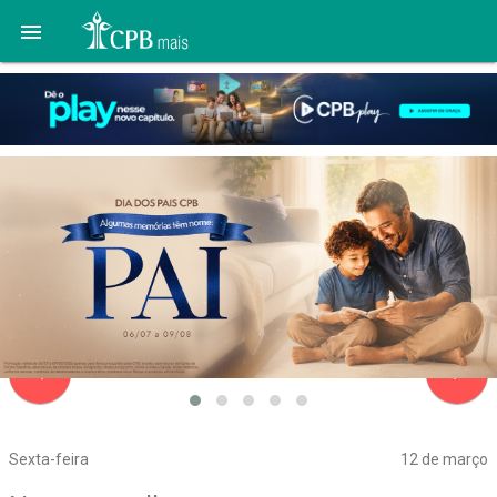

navigate_before
navigate_next
Sexta-feira
12 de março