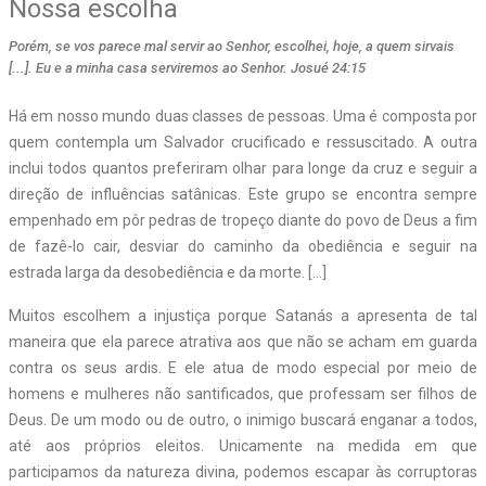
Nossa escolha
Porém, se vos parece mal servir ao Senhor, escolhei, hoje, a quem sirvais
[...]. Eu e a minha casa serviremos ao Senhor. Josué 24:15
Há em nosso mundo duas classes de pessoas. Uma é composta por
quem contempla um Salvador crucificado e ressuscitado. A outra
inclui todos quantos preferiram olhar para longe da cruz e seguir a
direção de influências satânicas. Este grupo se encontra sempre
empenhado em pôr pedras de tropeço diante do povo de Deus a fim
de fazê-lo cair, desviar do caminho da obediência e seguir na
estrada larga da desobediência e da morte. […]
Muitos escolhem a injustiça porque Satanás a apresenta de tal
maneira que ela parece atrativa aos que não se acham em guarda
contra os seus ardis. E ele atua de modo especial por meio de
homens e mulheres não santificados, que professam ser filhos de
Deus. De um modo ou de outro, o inimigo buscará enganar a todos,
até aos próprios eleitos. Unicamente na medida em que
participamos da natureza divina, podemos escapar às corruptoras