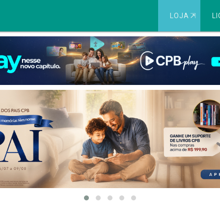
LOJA
⇱
LI