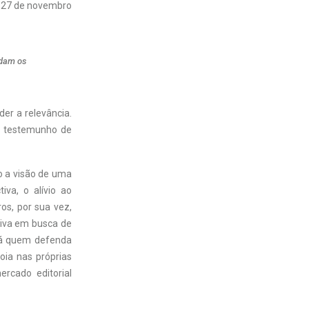
27 de novembro
rdam os
er a relevância.
o testemunho de
do a visão de uma
iva, o alívio ao
os, por sua vez,
tiva em busca de
Há quem defenda
oia nas próprias
rcado editorial