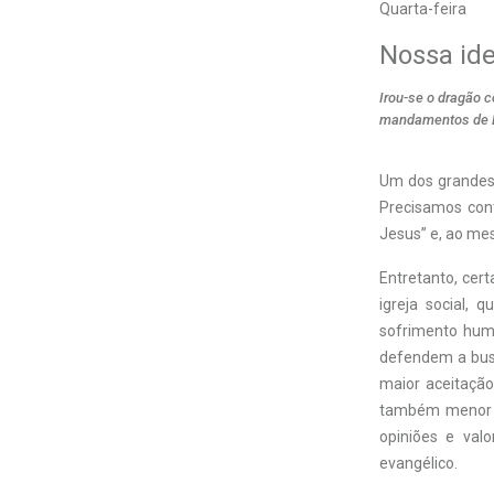
Quarta-feira
Nossa id
Irou-se o dragão 
mandamentos de D
Um dos grandes 
Precisamos con
Jesus” e, ao me
Entretanto, cert
igreja social, 
sofrimento huma
defendem a busc
maior aceitaçã
também menor ên
opiniões e val
evangélico.