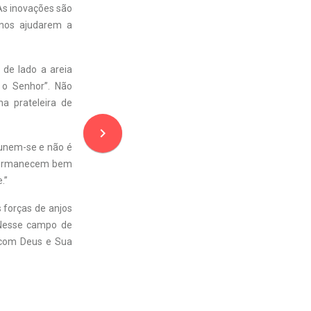
As inovações são
nos ajudarem a
 de lado a areia
 o Senhor”. Não
a prateleira de
navigate_next
 unem-se e não é
, permanecem bem
.”
 forças de anjos
Nesse campo de
 com Deus e Sua