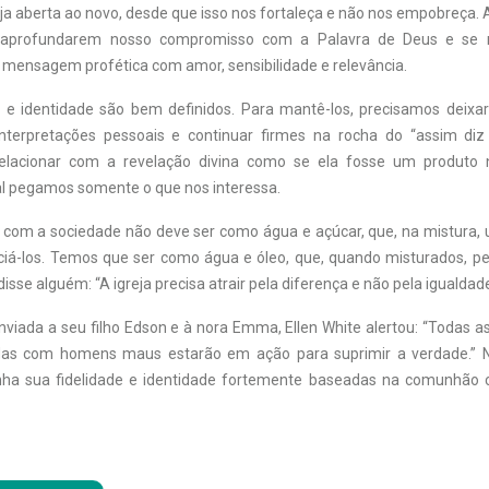
a aberta ao novo, desde que isso nos fortaleça e não nos empobreça. 
 aprofundarem nosso compromisso com a Palavra de Deus e se 
a mensagem profética com amor, sensibilidade e relevância.
 identidade são bem definidos. Para mantê-los, precisamos deixar
nterpretações pessoais e continuar firmes na rocha do “assim diz
lacionar com a revelação divina como se ela fosse um produto n
l pegamos somente o que nos interessa.
 com a sociedade não deve ser como água e açúcar, que, na mistura,
nciá-los. Temos que ser como água e óleo, que, quando misturados
disse alguém: “A igreja precisa atrair pela diferença e não pela igualdade
viada a seu filho Edson e à nora Emma, Ellen White alertou: “Todas as
as com homens maus estarão em ação para suprimir a verdade.” 
nha sua fidelidade e identidade fortemente baseadas na comunhão