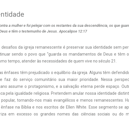
entidade
contra a mulher e foi pelejar com os restantes da sua descendência, os que gua
eus e têm o testemunho de Jesus. Apocalipse 12:17
desafios da igreja remanescente é preservar sua identidade sem perd
tinuar sendo o povo que “guarda os mandamentos de Deus e têm 
smo tempo, atender às necessidades de quem vive no século 21.
as ênfases têm prejudicado o equilíbrio da igreja. Alguns têm defendi
que faz do serviço comunitário sua maior prioridade. Nessa perspect
no assume o protagonismo, e a salvação eterna perde espaço. Outr
a pela igualdade religiosa. Pretendem anular nossa identidade distin
o popular, tornando-nos mais evangélicos e menos remanescentes. 
fase na Bíblia e nos escritos de Ellen White. Esse segmento se ap
oriza em excesso os grandes nomes das ciências sociais ou do me