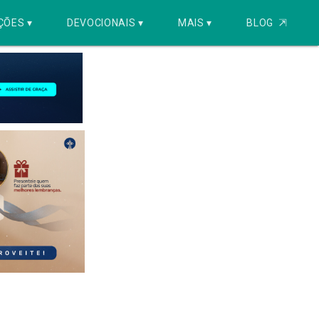
ÇÕES ▾
DEVOCIONAIS ▾
MAIS ▾
BLOG
⇱