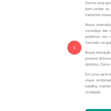
Somos uma igrej
bem-vindas se
transmitir noss
Nosso chamado e
movediça das i
podemos nos re
mercado, na qua
navigate_before
Nossa interação
possível difere
distintos. Como 
Em uma carta en
maus combinad
batalha, mante
revelação.