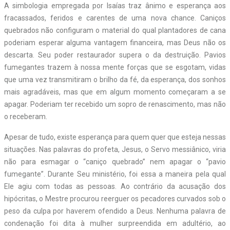
A simbologia empregada por Isaías traz ânimo e esperança aos
fracassados, feridos e carentes de uma nova chance. Caniços
quebrados não configuram o material do qual plantadores de cana
poderiam esperar alguma vantagem financeira, mas Deus não os
descarta. Seu poder restaurador supera o da destruição. Pavios
fumegantes trazem à nossa mente forças que se esgotam, vidas
que uma vez transmitiram o brilho da fé, da esperança, dos sonhos
mais agradáveis, mas que em algum momento começaram a se
apagar. Poderiam ter recebido um sopro de renascimento, mas não
o receberam.
Apesar de tudo, existe esperança para quem quer que esteja nessas
situações. Nas palavras do profeta, Jesus, o Servo messiânico, viria
não para esmagar o “caniço quebrado” nem apagar o “pavio
fumegante”. Durante Seu ministério, foi essa a maneira pela qual
Ele agiu com todas as pessoas. Ao contrário da acusação dos
hipócritas, o Mestre procurou reerguer os pecadores curvados sob o
peso da culpa por haverem ofendido a Deus. Nenhuma palavra de
condenação foi dita à mulher surpreendida em adultério, ao