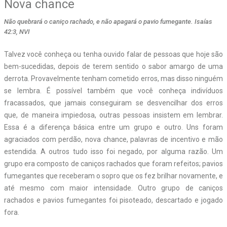
Nova chance
Não quebrará o caniço rachado, e não apagará o pavio fumegante. Isaías
42:3, NVI
Talvez você conheça ou tenha ouvido falar de pessoas que hoje são
bem-sucedidas, depois de terem sentido o sabor amargo de uma
derrota. Provavelmente tenham cometido erros, mas disso ninguém
se lembra. É possível também que você conheça indivíduos
fracassados, que jamais conseguiram se desvencilhar dos erros
que, de maneira impiedosa, outras pessoas insistem em lembrar.
Essa é a diferença básica entre um grupo e outro. Uns foram
agraciados com perdão, nova chance, palavras de incentivo e mão
estendida. A outros tudo isso foi negado, por alguma razão. Um
grupo era composto de caniços rachados que foram refeitos; pavios
fumegantes que receberam o sopro que os fez brilhar novamente, e
até mesmo com maior intensidade. Outro grupo de caniços
rachados e pavios fumegantes foi pisoteado, descartado e jogado
fora.