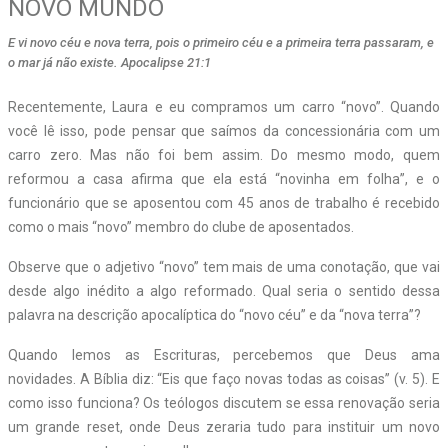
NOVO MUNDO
E vi novo céu e nova terra, pois o primeiro céu e a primeira terra passaram, e
o mar já não existe. Apocalipse 21:1
Recentemente, Laura e eu compramos um carro “novo”. Quando
você lê isso, pode pensar que saímos da concessionária com um
carro zero. Mas não foi bem assim. Do mesmo modo, quem
reformou a casa afirma que ela está “novinha em folha”, e o
funcionário que se aposentou com 45 anos de trabalho é recebido
como o mais “novo” membro do clube de aposentados.
Observe que o adjetivo “novo” tem mais de uma conotação, que vai
desde algo inédito a algo reformado. Qual seria o sentido dessa
palavra na descrição apocalíptica do “novo céu” e da “nova terra”?
Quando lemos as Escrituras, percebemos que Deus ama
novidades. A Bíblia diz: “Eis que faço novas todas as coisas” (v. 5). E
como isso funciona? Os teólogos discutem se essa renovação seria
um grande reset, onde Deus zeraria tudo para instituir um novo