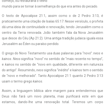
começo, ou restauraria o velho
mundo para se tornar à semelhança do que era antes do pecado.
O texto de Apocalipse 21:1, assim como o de 2 Pedro 3:13, é
praticamente uma citação de Isaías 65:17. Nesse versículo, o profeta
dá uma ideia de continuidade e renovação, tendo Jerusalém como o
centro da Terra renovada. João também fala da Nova Jerusalém
que desce do Céu (Ap 21:2). Uma antiga tradição judaica iguala essa
Jerusalém ao Éden ou paraíso perdido.
O grego do Novo Testamento usa duas palavras para “novo”:
neos
e
kainos
.
Neos
significa “novo” no sentido de “mais recente no tempo”,
e
kainos
no sentido de “novo em qualidade, diferente em natureza
do antigo”. Resumindo,
neos
significa “inédito” e kainos tem o sentido
de “novo e melhorado”. Tanto Apocalipse 21:1 quanto 2 Pedro 3:13
usam o termo grego
kainos
.
Assim, a linguagem bíblica abre margem para entendermos que
Deus não fará um novo planeta, mas purificará este em que
estamos, dando-lhe uma renovação total. Teremos um corpo