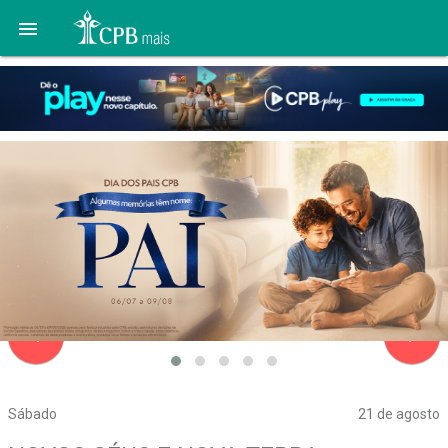

navigate_before
navigate_next
Sábado
21 de agosto