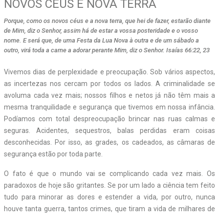
NOVOS CÉUS E NOVA TERRA
Porque, como os novos céus e a nova terra, que hei de fazer, estarão diante
de Mim, diz o Senhor, assim há de estar a vossa posteridade e o vosso
nome. E será que, de uma Festa da Lua Nova à outra e de um sábado a
outro, virá toda a carne a adorar perante Mim, diz o Senhor. Isaías 66:22, 23
Vivemos dias de perplexidade e preocupação. Sob vários aspectos,
as incertezas nos cercam por todos os lados. A criminalidade se
avoluma cada vez mais; nossos filhos e netos já não têm mais a
mesma tranquilidade e segurança que tivemos em nossa infância.
Podíamos com total despreocupação brincar nas ruas calmas e
seguras. Acidentes, sequestros, balas perdidas eram coisas
desconhecidas. Por isso, as grades, os cadeados, as câmaras de
segurança estão por toda parte.
O fato é que o mundo vai se complicando cada vez mais. Os
paradoxos de hoje são gritantes. Se por um lado a ciência tem feito
tudo para minorar as dores e estender a vida, por outro, nunca
houve tanta guerra, tantos crimes, que tiram a vida de milhares de