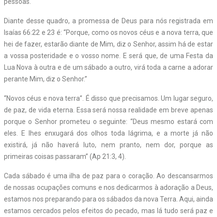
pessoas.
Diante desse quadro, a promessa de Deus para nós registrada em
Isaías 66:22 e 23 é: “Porque, como os novos céus e a nova terra, que
hei de fazer, estarão diante de Mim, diz o Senhor, assim há de estar
a vossa posteridade e o vosso nome. E será que, de uma Festa da
Lua Nova à outra e de um sábado a outro, virá toda a carne a adorar
perante Mim, diz o Senhor.”
“Novos céus e nova terra”. É disso que precisamos. Um lugar seguro,
de paz, de vida eterna. Essa será nossa realidade em breve apenas
porque o Senhor prometeu o seguinte: “Deus mesmo estará com
eles. E lhes enxugará dos olhos toda lágrima, e a morte já não
existirá, já não haverá luto, nem pranto, nem dor, porque as
primeiras coisas passaram” (Ap 21:3, 4).
Cada sábado é uma ilha de paz para o coração. Ao descansarmos
de nossas ocupações comuns e nos dedicarmos à adoração a Deus,
estamos nos preparando para os sábados da nova Terra. Aqui, ainda
estamos cercados pelos efeitos do pecado, mas lá tudo será paz e