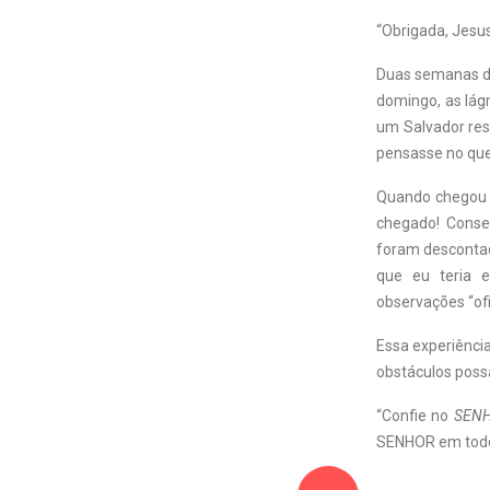
“Obrigada, Jesus
Duas semanas de
domingo, as lág
um Salvador res
pensasse no que
Quando chegou 
chegado! Conseg
foram descontad
que eu teria 
observações “ofi
Essa experiênci
obstáculos poss
“Confie no
SEN
SENHOR em todos 