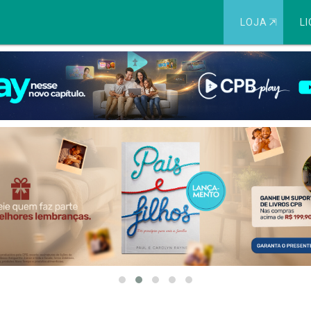
LOJA
⇱
LI