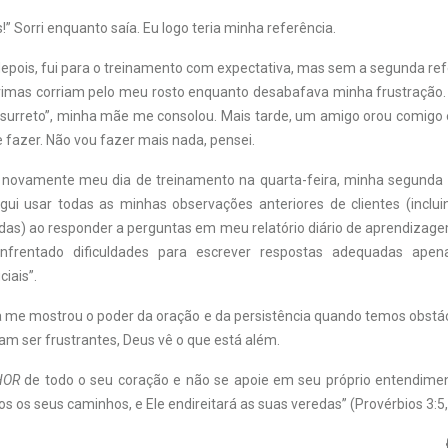
!” Sorri enquanto saía. Eu logo teria minha referência.
pois, fui para o treinamento com expectativa, mas sem a segunda ref
rimas corriam pelo meu rosto enquanto desabafava minha frustração.
surreto”, minha mãe me consolou. Mais tarde, um amigo orou comigo 
 fazer. Não vou fazer mais nada, pensei.
novamente meu dia de treinamento na quarta-feira, minha segunda r
ui usar todas as minhas observações anteriores de clientes (inclu
as) ao responder a perguntas em meu relatório diário de aprendizage
enfrentado dificuldades para escrever respostas adequadas ape
ciais”.
a me mostrou o poder da oração e da persistência quando temos obstá
am ser frustrantes, Deus vê o que está além.
HOR
de todo o seu coração e não se apoie em seu próprio entendime
os seus caminhos, e Ele endireitará as suas veredas” (Provérbios 3:5, 