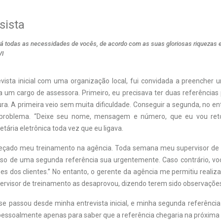
sista
á todas as necessidades de vocês, de acordo com as suas gloriosas riquezas 
VI
ista inicial com uma organização local, fui convidada a preencher 
a um cargo de assessora. Primeiro, eu precisava ter duas referências 
a. A primeira veio sem muita dificuldade. Conseguir a segunda, no en
problema. “Deixe seu nome, mensagem e número, que eu vou retor
etária eletrônica toda vez que eu ligava.
meçado meu treinamento na agência. Toda semana meu supervisor de
iso de uma segunda referência sua urgentemente. Caso contrário, vo
ões dos clientes.” No entanto, o gerente da agência me permitiu realiza
ervisor de treinamento as desaprovou, dizendo terem sido observações 
 passou desde minha entrevista inicial, e minha segunda referência
pessoalmente apenas para saber que a referência chegaria na próxima t