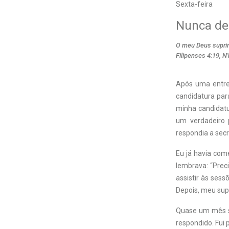
Sexta-feira
Nunca de
O meu Deus suprir
Filipenses 4:19, N
Após uma entrev
candidatura par
minha candidatur
um verdadeiro 
respondia a secr
Eu já havia co
lembrava: “Prec
assistir às sess
Depois, meu sup
Quase um mês se
respondido. Fui 