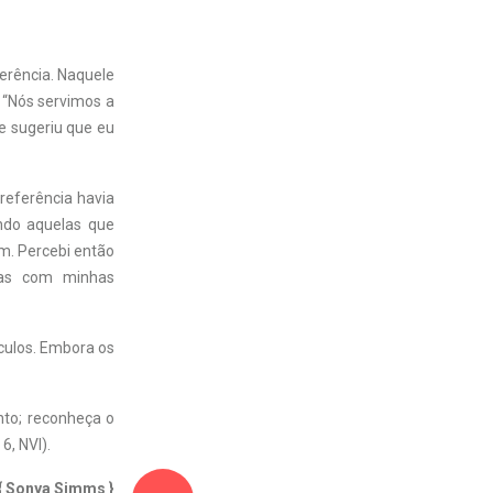
erência. Naquele
 “Nós servimos a
e sugeriu que eu
eferência havia
indo aquelas que
m. Percebi então
nas com minhas
culos. Embora os
nto; reconheça o
6, NVI).
{ Sonya Simms }