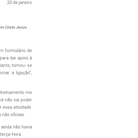
20 de janeiro
em Cristo Jesus.
um formulário de
para dar apoio à
tanto, tornou- se
nar a ligação”,
 treinamento me
cê não vai poder
r essa atividade.
não oficiais.
 ainda não havia
erça-feira.