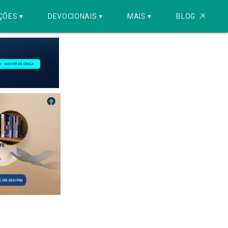
ÇÕES ▾
DEVOCIONAIS ▾
MAIS ▾
BLOG
⇱