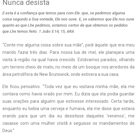
Nunca desista
E esta é a confiança que temos para com Ele: que, se pedirmos alguma
coisa segundo a Sua vontade, Ele nos ouve. E, se sabemos que Ele nos ouve
quanto ao que Lhe pedimos, estamos certos de que obtemos os pedidos
que Lhe temos feito. 1 João 5:14, 15, ARA
“
C
onte-me alguma coisa sobre sua mãe”, pedi àquele que era meu
marido fazia três dias. Para nossa lua de mel, ele planejara uma
visita à região na qual havia crescido. Estávamos parados, olhando
um terreno cheio de mato, no meio de um bosque nos arredores da
área petrolífera de New Brunswick, onde estivera a sua casa.
Ele ficou pensativo. “Toda vez que eu visitava minha mãe, ela me
contava como havia orado por mim. Eu dizia que ela podia guardar
suas orações para alguém que estivesse interessado. Certa tarde,
enquanto eu bebia uma cerveja e fumava, ela me disse que estava
orando para que um dia eu desistisse daqueles ‘venenos’, me
casasse com uma mulher cristã e seguisse os mandamentos de
Deus.”