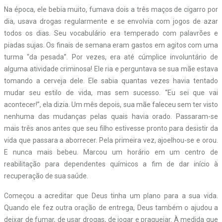
Na época, ele bebia muito, fumava dois a três maços de cigarro por
dia, usava drogas regularmente e se envolvia com jogos de azar
todos os dias. Seu vocabulário era temperado com palavrões e
piadas sujas. Os finais de semana eram gastos em agitos com uma
turma “da pesada”. Por vezes, era até cúmplice involuntário de
alguma atividade criminosa! Ele ria e perguntava se sua mãe estava
tomando a cerveja dele. Ele sabia quantas vezes havia tentado
mudar seu estilo de vida, mas sem sucesso. “Eu sei que vai
acontecer!”, ela dizia. Um mês depois, sua mãe faleceu sem ter visto
nenhuma das mudanças pelas quais havia orado. Passaram-se
mais três anos antes que seu filho estivesse pronto para desistir da
vida que passara a aborrecer. Pela primeira vez, ajoelhou-se e orou.
E nunca mais bebeu. Marcou um horário em um centro de
reabilitação para dependentes químicos a fim de dar início à
recuperação de sua saúde.
Começou a acreditar que Deus tinha um plano para a sua vida.
Quando ele fez outra oração de entrega, Deus também o ajudou a
deixar de fumar, de usar drogas, de jogar e praguejar. À medida que