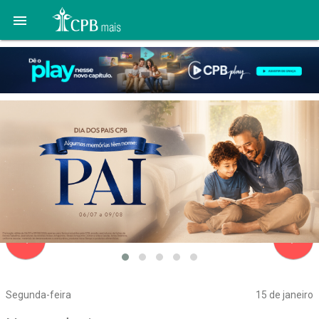

navigate_before
navigate_next
Segunda-feira
15 de janeiro