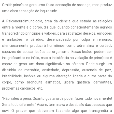
Omitir princípios gera uma falsa sensação de sossego, mas produz
uma clara sensação de inquietude.
A Psiconeuroimunologia, área da ciência que estuda as relações
entre a mente e o corpo, diz que, quando conscientemente agimos
transgredindo princípios e valores, para satisfazer desejos, emoções
e ambições, o cérebro, desencadeado por culpa e remorso,
silenciosamente produzirá hormônios como adrenalina e cortisol,
capazes de causar lesões ao organismo. Essas lesões podem ser
insignificantes no início, mas a insistência na violação de princípios é
capaz de gerar um dano significativo no cérebro. Pode surgir um
distúrbio de memória, ansiedade, depressão, ausência de paz,
irritabilidade, insônia ou alguma alteração ligada a outra parte do
corpo, como bronquite asmática, úlcera gástrica, dermatites,
problemas cardíacos, etc.
“Não valeu a pena. Quanto gostaria de poder fazer tudo novamente!
Seria tudo diferente.” Assim, terminava o desabafo das pessoas que
ouvi. O prazer que obtiveram fazendo algo que transgrediu a