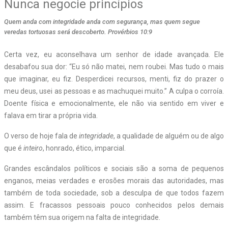
Nunca negocie princípios
Quem anda com integridade anda com segurança, mas quem segue
veredas tortuosas será descoberto. Provérbios 10:9
Certa vez, eu aconselhava um senhor de idade avançada. Ele
desabafou sua dor: “Eu só não matei, nem roubei. Mas tudo o mais
que imaginar, eu fiz. Desperdicei recursos, menti, fiz do prazer o
meu deus, usei as pessoas e as machuquei muito.” A culpa o corroía.
Doente física e emocionalmente, ele não via sentido em viver e
falava em tirar a própria vida.
O verso de hoje fala de
integridade
, a qualidade de alguém ou de algo
que é
inteiro
, honrado, ético, imparcial.
Grandes escândalos políticos e sociais são a soma de pequenos
enganos, meias verdades e erosões morais das autoridades, mas
também de toda sociedade, sob a desculpa de que todos fazem
assim. E fracassos pessoais pouco conhecidos pelos demais
também têm sua origem na falta de integridade.