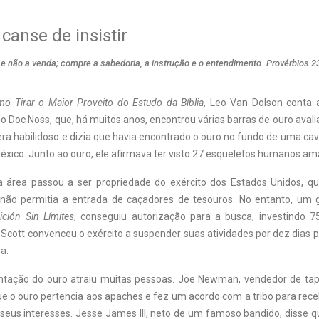
canse de insistir
e não a venda; compre a sabedoria, a instrução e o entendimento. Provérbios 2
o Tirar o Maior Proveito do Estudo da Bíblia
, Leo Van Dolson conta 
oc Noss, que, há muitos anos, encontrou várias barras de ouro aval
era habilidoso e dizia que havia encontrado o ouro no fundo de uma ca
éxico. Junto ao ouro, ele afirmava ter visto 27 esqueletos humanos am
 área passou a ser propriedade do exército dos Estados Unidos, qu
e não permitia a entrada de caçadores de tesouros. No entanto, um g
ición Sin Límites
, conseguiu autorização para a busca, investindo 7
Scott convenceu o exército a suspender suas atividades por dez dias 
a.
entação do ouro atraiu muitas pessoas. Joe Newman, vendedor de tap
ue o ouro pertencia aos apaches e fez um acordo com a tribo para rec
 seus interesses. Jesse James III, neto de um famoso bandido, disse q