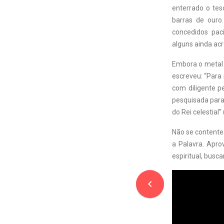
enterrado o tes
barras de ouro.
concedidos pac
alguns ainda acr
Embora o metal p
escreveu: “Para
com diligente p
pesquisada para 
do Rei celestial” 
Não se contente 
a Palavra. Aprov
espiritual, busc
navigate_before