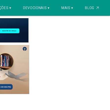
ÇÕES ▾
DEVOCIONAIS ▾
MAIS ▾
BLOG
⇱