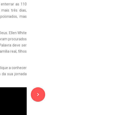
 enterrar as 110
 mais três dias,
epcionados, mas
Deus. Ellen White
foram procurados
Palavra deve ser
ília real, filhos
plique a conhecer
ta da sua jornada
navigate_next