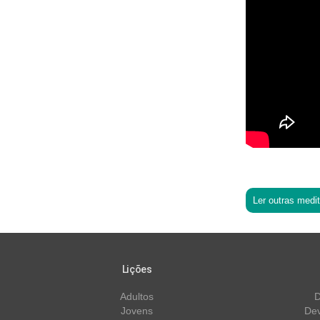
Ler outras medi
Lições
Adultos
D
Jovens
Dev