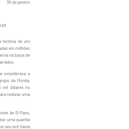
30 de janeiro
3:23
a história de um
iadas em milhões
verna na bacia de
arrados.
e considerava a
rupo da Flórida,
5 mil dólares no
para realizar uma
etes de El Paso,
eber uma quantia
ue seu avô havia