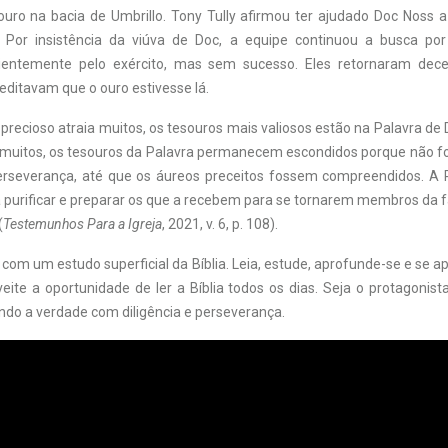
ouro na bacia de Umbrillo. Tony Tully afirmou ter ajudado Doc Noss a
 Por insistência da viúva de Doc, a equipe continuou a busca por
ientemente pelo exército, mas sem sucesso. Eles retornaram dec
editavam que o ouro estivesse lá.
recioso atraia muitos, os tesouros mais valiosos estão na Palavra de 
 muitos, os tesouros da Palavra permanecem escondidos porque não 
erseverança, até que os áureos preceitos fossem compreendidos. A 
purificar e preparar os que a recebem para se tornarem membros da fam
(
Testemunhos Para a Igreja
, 2021, v. 6, p. 108).
com um estudo superficial da Bíblia. Leia, estude, aprofunde-se e se a
eite a oportunidade de ler a Bíblia todos os dias. Seja o protagonis
ando a verdade com diligência e perseverança.