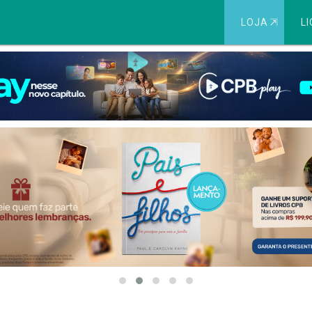
LOJA
⇱
LI