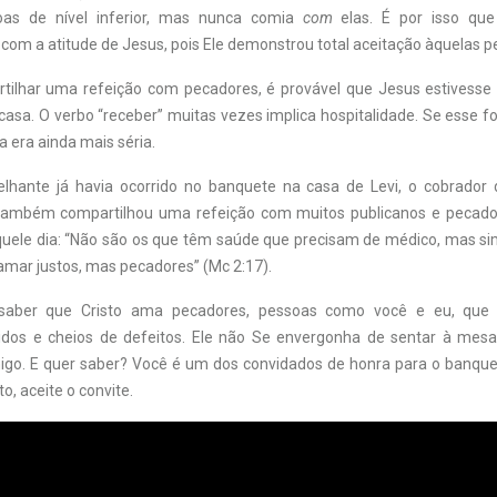
oas de nível inferior, mas nunca comia
com
elas. É por isso que
com a atitude de Jesus, pois Ele demonstrou total aceitação àquelas p
tilhar uma refeição com pecadores, é provável que Jesus estivess
sa. O verbo “receber” muitas vezes implica hospitalidade. Se esse fo
a era ainda mais séria.
hante já havia ocorrido no banquete na casa de Levi, o cobrador 
 também compartilhou uma refeição com muitos publicanos e pecado
quele dia: “Não são os que têm saúde que precisam de médico, mas si
amar justos, mas pecadores” (Mc 2:17).
 saber que Cristo ama pecadores, pessoas como você e eu, que
rdidos e cheios de defeitos. Ele não Se envergonha de sentar à me
go. E quer saber? Você é um dos convidados de honra para o banqu
o, aceite o convite.