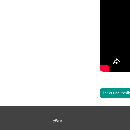
Ler outras medi
Lições