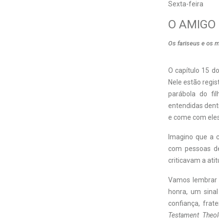
Sexta-feira
O AMIGO
Os fariseus e os 
O
capítulo 15 d
Nele estão regis
parábola do fi
entendidas dent
e come com eles
Imagino que a 
com pessoas de 
criticavam a ati
Vamos lembrar 
honra, um sina
confiança, frat
Testament Theol