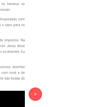
 os fariseus se
essoas.
e hospedado com
i o caso, para os
de impostos. Na
res. Jesus disse
m os doentes. Eu
 somos doentes
sa com você e de
ete das bodas do
navigate_next