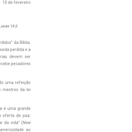
10 de fevereiro
Lucas 15:2
idos” da Bíblia.
moeda perdida e a
órias devem ser
recebe pecadores
do uma refeição
e mestres da lei
sa é uma grande
 oferta de paz,
r da vida” (
New
generosidade ao