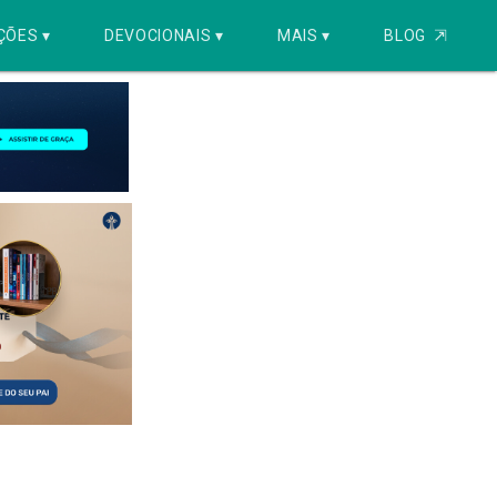
ÇÕES ▾
DEVOCIONAIS ▾
MAIS ▾
BLOG
⇱