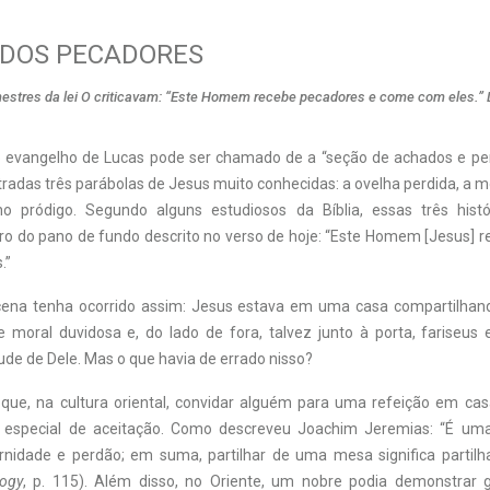
 DOS PECADORES
mestres da lei O criticavam: “Este Homem recebe pecadores e come com eles.” 
o evangelho de Lucas pode ser chamado de a “seção de achados e perd
tradas três parábolas de Jesus muito conhecidas: a ovelha perdida, a 
lho pródigo. Segundo alguns estudiosos da Bíblia, essas três hist
ro do pano de fundo descrito no verso de hoje: “Este Homem [Jesus] 
.”
cena tenha ocorrido assim: Jesus estava em uma casa compartilhan
moral duvidosa e, do lado de fora, talvez junto à porta, fariseus 
tude de Dele. Mas o que havia de errado nisso?
que, na cultura oriental, convidar alguém para uma refeição em ca
l especial de aceitação. Como descreveu Joachim Jeremias: “É uma
ernidade e perdão; em suma, partilhar de uma mesa significa partilha
ogy
, p. 115). Além disso, no Oriente, um nobre podia demonstrar 