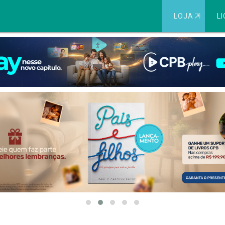
LOJA
⇱
LI