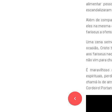
alimentar pess
escandalizaram 
Além de compar
eles na mesma ca
fariseus a ofens
Uma cena semel
ocasião, Cristo
aos fariseus na
não vim para ch
É maravilhoso
espirituais, pe
chamá-lo de ami
Cordeiro! Portant
navigate_before