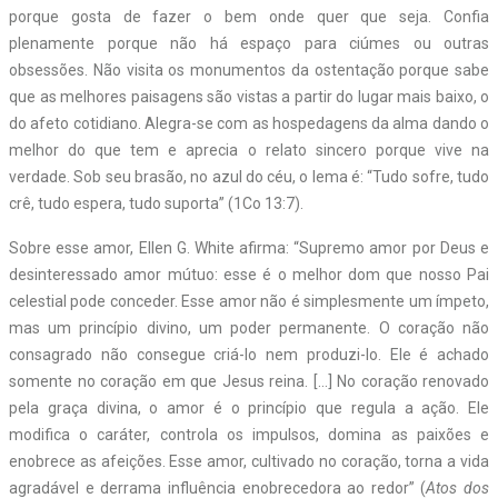
porque gosta de fazer o bem onde quer que seja. Confia
plenamente porque não há espaço para ciúmes ou outras
obsessões. Não visita os monumentos da ostentação porque sabe
que as melhores paisagens são vistas a partir do lugar mais baixo, o
do afeto cotidiano. Alegra-se com as hospedagens da alma dando o
melhor do que tem e aprecia o relato sincero porque vive na
verdade. Sob seu brasão, no azul do céu, o lema é: “Tudo sofre, tudo
crê, tudo espera, tudo suporta” (1Co 13:7).
Sobre esse amor, Ellen G. White afirma: “Supremo amor por Deus e
desinteressado amor mútuo: esse é o melhor dom que nosso Pai
celestial pode conceder. Esse amor não é simplesmente um ímpeto,
mas um princípio divino, um poder permanente. O coração não
consagrado não consegue criá-lo nem produzi-lo. Ele é achado
somente no coração em que Jesus reina. […] No coração renovado
pela graça divina, o amor é o princípio que regula a ação. Ele
modifica o caráter, controla os impulsos, domina as paixões e
enobrece as afeições. Esse amor, cultivado no coração, torna a vida
agradável e derrama influência enobrecedora ao redor” (
Atos dos