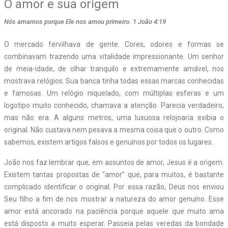
O amor e sua origem
Nós amamos porque Ele nos amou primeiro. 1 João 4:19
O
mercado fervilhava de gente. Cores, odores e formas se
combinavam trazendo uma vitalidade impressionante. Um senhor
de meia-idade, de olhar tranquilo e extremamente amável, nos
mostrava relógios. Sua banca tinha todas essas marcas conhecidas
e famosas. Um relógio niquelado, com múltiplas esferas e um
logotipo muito conhecido, chamava a atenção. Parecia verdadeiro,
mas não era. A alguns metros, uma luxuosa relojoaria exibia o
original. Não custava nem pesava a mesma coisa que o outro. Como
sabemos, existem artigos falsos e genuínos por todos os lugares.
João nos faz lembrar que, em assuntos de amor, Jesus é a origem.
Existem tantas propostas de “amor” que, para muitos, é bastante
complicado identificar o original. Por essa razão, Deus nos enviou
Seu filho a fim de nos mostrar a natureza do amor genuíno. Esse
amor está ancorado na paciência porque aquele que muito ama
está disposto a muito esperar. Passeia pelas veredas da bondade