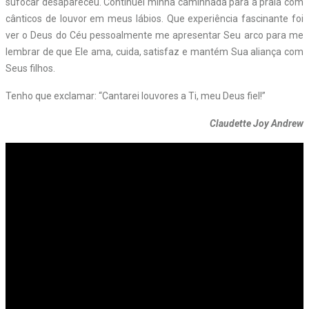
sufocar desapareceu. Continuei minha caminhada para a praia com
cânticos de louvor em meus lábios. Que experiência fascinante foi
ver o Deus do Céu pessoalmente me apresentar Seu arco para me
lembrar de que Ele ama, cuida, satisfaz e mantém Sua aliança com
Seus filhos.
Tenho que exclamar: “Cantarei louvores a Ti, meu Deus fiel!”
Claudette Joy Andrew