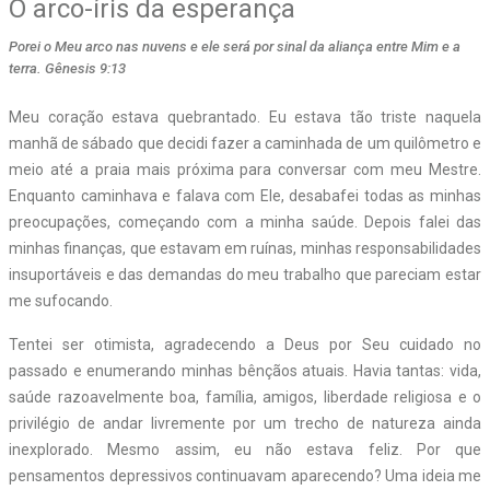
O arco-íris da esperança
Porei o Meu arco nas nuvens e ele será por sinal da aliança entre Mim e a
terra. Gênesis 9:13
Meu coração estava quebrantado. Eu estava tão triste naquela
manhã de sábado que decidi fazer a caminhada de um quilômetro e
meio até a praia mais próxima para conversar com meu Mestre.
Enquanto caminhava e falava com Ele, desabafei todas as minhas
preocupações, começando com a minha saúde. Depois falei das
minhas finanças, que estavam em ruínas, minhas responsabilidades
insuportáveis e das demandas do meu trabalho que pareciam estar
me sufocando.
Tentei ser otimista, agradecendo a Deus por Seu cuidado no
passado e enumerando minhas bênçãos atuais. Havia tantas: vida,
saúde razoavelmente boa, família, amigos, liberdade religiosa e o
privilégio de andar livremente por um trecho de natureza ainda
inexplorado. Mesmo assim, eu não estava feliz. Por que
pensamentos depressivos continuavam aparecendo? Uma ideia me