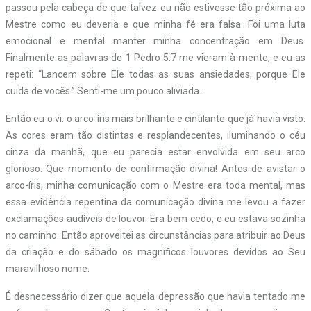
passou pela cabeça de que talvez eu não estivesse tão próxima ao
Mestre como eu deveria e que minha fé era falsa. Foi uma luta
emocional e mental manter minha concentração em Deus.
Finalmente as palavras de 1 Pedro 5:7 me vieram à mente, e eu as
repeti: “Lancem sobre Ele todas as suas ansiedades, porque Ele
cuida de vocês.” Senti-me um pouco aliviada.
Então eu o vi: o arco-íris mais brilhante e cintilante que já havia visto.
As cores eram tão distintas e resplandecentes, iluminando o céu
cinza da manhã, que eu parecia estar envolvida em seu arco
glorioso. Que momento de confirmação divina! Antes de avistar o
arco-íris, minha comunicação com o Mestre era toda mental, mas
essa evidência repentina da comunicação divina me levou a fazer
exclamações audíveis de louvor. Era bem cedo, e eu estava sozinha
no caminho. Então aproveitei as circunstâncias para atribuir ao Deus
da criação e do sábado os magníficos louvores devidos ao Seu
maravilhoso nome.
É desnecessário dizer que aquela depressão que havia tentado me