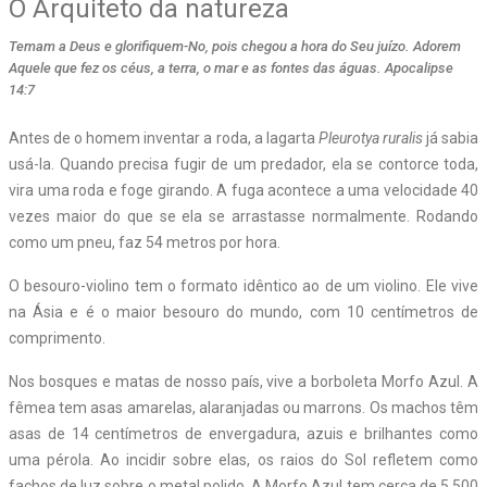
O Arquiteto da natureza
Temam a Deus e glorifiquem-No, pois chegou a hora do Seu juízo. Adorem
Aquele que fez os céus, a terra, o mar e as fontes das águas. Apocalipse
14:7
Antes de o homem inventar a roda, a lagarta
Pleurotya ruralis
já sabia
usá-la. Quando precisa fugir de um predador, ela se contorce toda,
vira uma roda e foge girando. A fuga acontece a uma velocidade 40
vezes maior do que se ela se arrastasse normalmente. Rodando
como um pneu, faz 54 metros por hora.
O besouro-violino tem o formato idêntico ao de um violino. Ele vive
na Ásia e é o maior besouro do mundo, com 10 centímetros de
comprimento.
Nos bosques e matas de nosso país, vive a borboleta Morfo Azul. A
fêmea tem asas amarelas, alaranjadas ou marrons. Os machos têm
asas de 14 centímetros de envergadura, azuis e brilhantes como
uma pérola. Ao incidir sobre elas, os raios do Sol refletem como
fachos de luz sobre o metal polido. A Morfo Azul tem cerca de 5.500