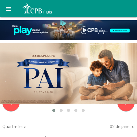

navigate_before
navigate_next
Quarta-feira
02 de janeiro