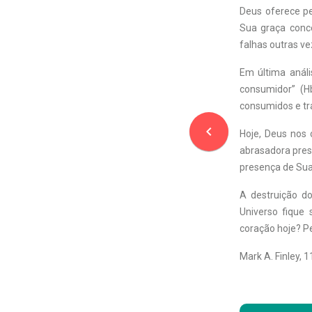
Deus oferece pe
Sua graça conc
falhas outras ve
Em última análi
consumidor” (H
consumidos e tra
navigate_before
Hoje, Deus nos
abrasadora pres
presença de Sua
A destruição d
Universo fique
coração hoje? Pe
Mark A. Finley, 