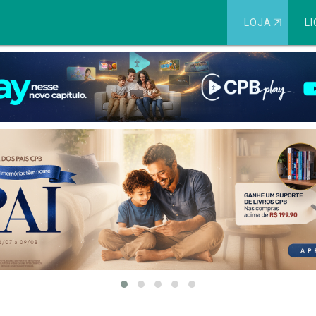
LOJA
⇱
LI