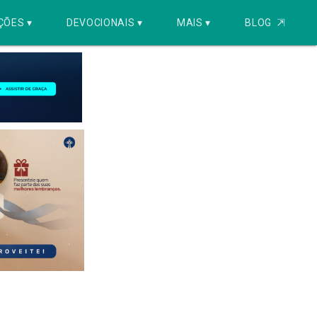
ÇÕES ▾
DEVOCIONAIS ▾
MAIS ▾
BLOG
⇱