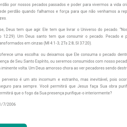
rdão por nossos pecados passados e poder para vivermos a vida cri
ede perdão quando falhamos e força para que não venhamos a re
zes.
se, Deus tem que agir. Ele tem que livrar o Universo do pecado. “N
b 12:29). Um Deus santo tem que consumir o pecado. Pecado e 
nsformados em cinzas (Ml 4:1-3; 2Ts 2:8; Sl 37:20).
 oferece uma escolha: ou deixamos que Ele consuma o pecado dent
ença de Seu Santo Espírito, ou seremos consumidos com nosso peca
 iminente volta. Um Deus amoroso chora ao ver pecadores sendo destr
o perverso é um ato incomum e estranho, mas inevitável, pois ocor
 seguro para sempre. Você permitirá que Jesus faça Sua obra puri
rmitirá que o fogo da Sua presença purifique-o interiormente?
11/7/2006