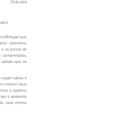
18 de abril
 28:21
em Michigan que,
to vitamínico,
 e os porcos de
s contaminados,
s sabiam que, se
s sejam salvos e
 nem mesmo Deus
ência, o egoísmo
ariam o ambiente
o, seus efeitos