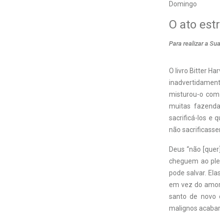
Domingo
O ato est
Para realizar a Su
O livro Bitter 
inadvertidame
misturou-o com
muitas fazenda
sacrificá-los e
não sacrificasse
Deus “não [quer
cheguem ao ple
pode salvar. El
em vez do amoro
santo de novo 
malignos acabari