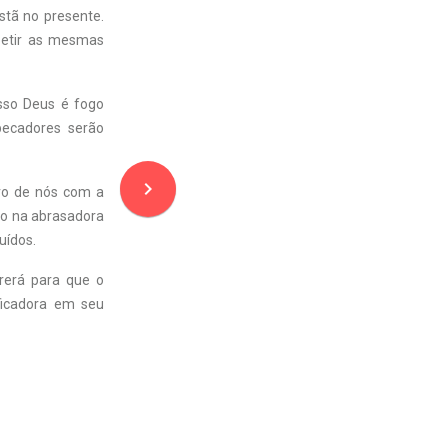
stã no presente.
petir as mesmas
osso Deus é fogo
pecadores serão
navigate_next
ro de nós com a
do na abrasadora
uídos.
rerá para que o
ficadora em seu