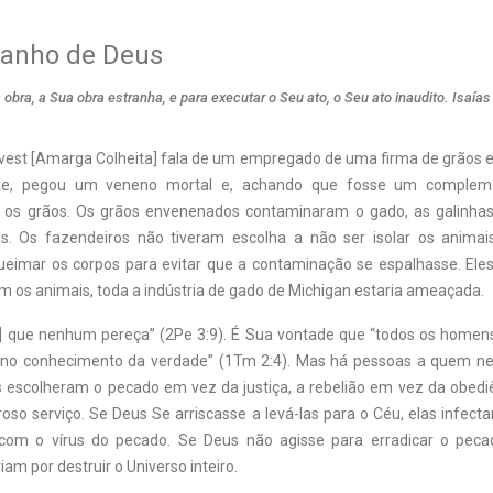
ranho de Deus
a obra, a Sua obra estranha, e para executar o Seu ato, o Seu ato inaudito. Isaías
Harvest [Amarga Colheita] fala de um empregado de uma firma de grãos 
nte, pegou um veneno mortal e, achando que fosse um complemen
 os grãos. Os grãos envenenados contaminaram o gado, as galinhas
s. Os fazendeiros não tiveram escolha a não ser isolar os animai
 queimar os corpos para evitar que a contaminação se espalhasse. Ele
m os animais, toda a indústria de gado de Michigan estaria ameaçada.
] que nenhum pereça” (2Pe 3:9). É Sua vontade que “todos os homen
no conhecimento da verdade” (1Tm 2:4). Mas há pessoas a quem
as escolheram o pecado em vez da justiça, a rebelião em vez da obedi
so serviço. Se Deus Se arriscasse a levá-las para o Céu, elas infect
com o vírus do pecado. Se Deus não agisse para erradicar o pecad
am por destruir o Universo inteiro.