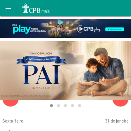

navigate_before
navigate_next
Sexta-feira
31 de janeiro