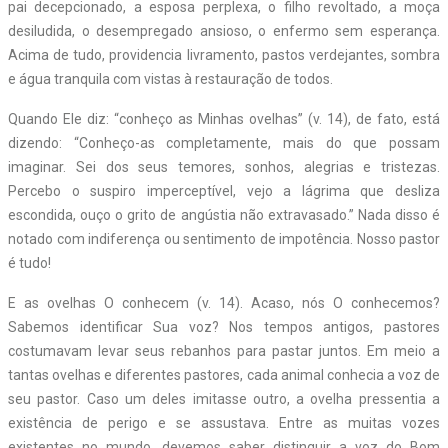
pai decepcionado, a esposa perplexa, o filho revoltado, a moça
desiludida, o desempregado ansioso, o enfermo sem esperança.
Acima de tudo, providencia livramento, pastos verdejantes, sombra
e água tranquila com vistas à restauração de todos.
Quando Ele diz: “conheço as Minhas ovelhas” (v. 14), de fato, está
dizendo: “Conheço-as completamente, mais do que possam
imaginar. Sei dos seus temores, sonhos, alegrias e tristezas.
Percebo o suspiro imperceptível, vejo a lágrima que desliza
escondida, ouço o grito de angústia não extravasado.” Nada disso é
notado com indiferença ou sentimento de impotência. Nosso pastor
é tudo!
E as ovelhas O conhecem (v. 14). Acaso, nós O conhecemos?
Sabemos identificar Sua voz? Nos tempos antigos, pastores
costumavam levar seus rebanhos para pastar juntos. Em meio a
tantas ovelhas e diferentes pastores, cada animal conhecia a voz de
seu pastor. Caso um deles imitasse outro, a ovelha pressentia a
existência de perigo e se assustava. Entre as muitas vozes
existentes no mundo, devemos saber distinguir a voz do Bom