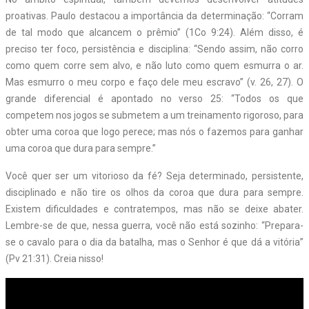
proativas. Paulo destacou a importância da determinação: “Corram
de tal modo que alcancem o prêmio” (1Co 9:24). Além disso, é
preciso ter foco, persistência e disciplina: “Sendo assim, não corro
como quem corre sem alvo, e não luto como quem esmurra o ar.
Mas esmurro o meu corpo e faço dele meu escravo” (v. 26, 27). O
grande diferencial é apontado no verso 25: “Todos os que
competem nos jogos se submetem a um treinamento rigoroso, para
obter uma coroa que logo perece; mas nós o fazemos para ganhar
uma coroa que dura para sempre.”
Você quer ser um vitorioso da fé? Seja determinado, persistente,
disciplinado e não tire os olhos da coroa que dura para sempre.
Existem dificuldades e contratempos, mas não se deixe abater.
Lembre-se de que, nessa guerra, você não está sozinho: “Prepara-
se o cavalo para o dia da batalha, mas o S
enhor
é que dá a vitória”
(Pv 21:31). Creia nisso!