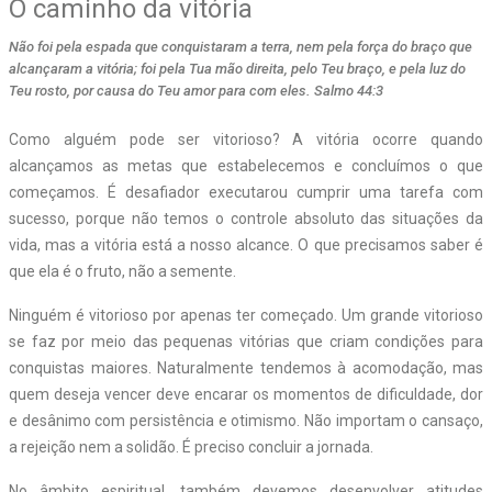
O caminho da vitória
Não foi pela espada que conquistaram a terra, nem pela força do braço que
alcançaram a vitória; foi pela Tua mão direita, pelo Teu braço, e pela luz do
Teu rosto, por causa do Teu amor para com eles. Salmo 44:3
Como alguém pode ser vitorioso? A vitória ocorre quando
alcançamos as metas que estabelecemos e concluímos o que
começamos. É desafiador executarou cumprir uma tarefa com
sucesso, porque não temos o controle absoluto das situações da
vida, mas a vitória está a nosso alcance. O que precisamos saber é
que ela é o fruto, não a semente.
Ninguém é vitorioso por apenas ter começado. Um grande vitorioso
se faz por meio das pequenas vitórias que criam condições para
conquistas maiores. Naturalmente tendemos à acomodação, mas
quem deseja vencer deve encarar os momentos de dificuldade, dor
e desânimo com persistência e otimismo. Não importam o cansaço,
a rejeição nem a solidão. É preciso concluir a jornada.
No âmbito espiritual, também devemos desenvolver atitudes