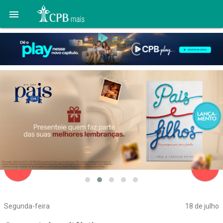

navigate_before
navigate_next
Segunda-feira
18 de julho