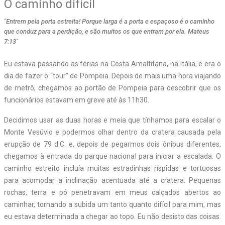
O caminho difícil
"Entrem pela porta estreita! Porque larga é a porta e espaçoso é o caminho
que conduz para a perdição, e são muitos os que entram por ela. Mateus
7:13"
Eu estava passando as férias na Costa Amalfitana, na Itália, e era o
dia de fazer o “tour” de Pompeia. Depois de mais uma hora viajando
de metrô, chegamos ao portão de Pompeia para descobrir que os
funcionários estavam em greve até às 11h30.
Decidimos usar as duas horas e meia que tínhamos para escalar o
Monte Vesúvio e podermos olhar dentro da cratera causada pela
erupção de 79 d.C. e, depois de pegarmos dois ônibus diferentes,
chegamos à entrada do parque nacional para iniciar a escalada. O
caminho estreito incluía muitas estradinhas ríspidas e tortuosas
para acomodar a inclinação acentuada até a cratera. Pequenas
rochas, terra e pó penetravam em meus calçados abertos ao
caminhar, tornando a subida um tanto quanto difícil para mim, mas
eu estava determinada a chegar ao topo. Eu não desisto das coisas.