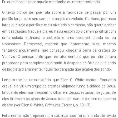
Eu queria conquistar aquela montanha ou morrer tentando!
O texto bíblico de hoje fala sobre a facilidade de passar por um
portão largo com seu caminho amplo e nivelado. Contudo, por mais
largo que seja o portão e mais nivelado o caminho, não quero acabar
em destruição. Naquele dia, eu havia escolhido o caminho difícil com
uma subida inclinada e estreita e uma possível queda se eu
tropeçasse. Perseverei, mesmo que lentamente. Mas, mesmo
tentando arduamente, não consegui chegar à beira da cratera do
Vesúvio. O pensamento que me atormenta é que eu não estava
preparada para completar a jornada. A despeito do fato de que ando
de bicicleta diariamente, fiquei tão cansada que acabei desistindo.
Lembro-me
de
uma
história
que
Ellen
G.
White
contou.
Enquanto
orava,
ela
viu
um
grupo
de
crentes
viajando
rumo
à
cidade
de
Deus.
Enquanto
eles
mantivessem o olhar em Jesus, estariam seguros. Se
eles tirassem os olhos de Jesus, tropeça- riam
e
cairiam
no
abismo
abaixo
(ver
Ellen
G.
White,
Primeiros
Escritos
,
p.
13-17).
Felizmente, não tropecei nem caí, mas isso foi um lembrete vívido