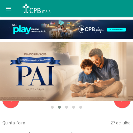

navigate_before
navigate_next
Quinta-feira
27 de julho