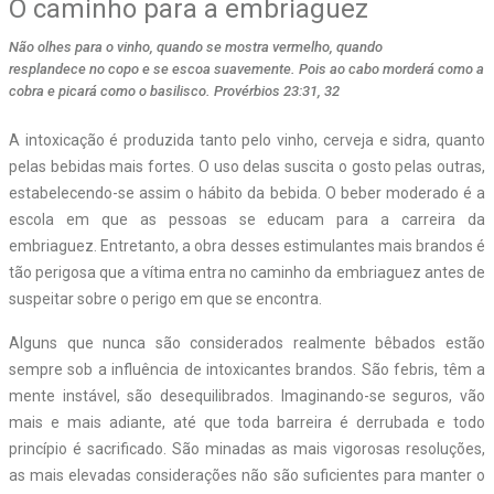
O caminho para a embriaguez
Não olhes para o vinho, quando se mostra vermelho, quando
resplandece no copo e se escoa suavemente. Pois ao cabo morderá como a
cobra e picará como o basilisco. Provérbios 23:31, 32
A intoxicação é produzida tanto pelo vinho, cerveja e sidra, quanto
pelas bebidas mais fortes. O uso delas suscita o gosto pelas outras,
estabelecendo-se assim o hábito da bebida. O beber moderado é a
escola em que as pessoas se educam para a carreira da
embriaguez. Entretanto, a obra desses estimulantes mais brandos é
tão perigosa que a vítima entra no caminho da embriaguez antes de
suspeitar sobre o perigo em que se encontra.
Alguns que nunca são considerados realmente bêbados estão
sempre sob a influência de intoxicantes brandos. São febris, têm a
mente instável, são desequilibrados. Imaginando-se seguros, vão
mais e mais adiante, até que toda barreira é derrubada e todo
princípio é sacrificado. São minadas as mais vigorosas resoluções,
as mais elevadas considerações não são suficientes para manter o