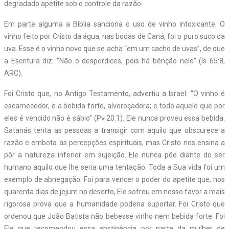
degradado apetite sob o controle da razão.
Em parte alguma a Bíblia sanciona o uso de vinho intoxicante. O
vinho feito por Cristo da água, nas bodas de Caná, foi o puro suco da
uva. Esse é o vinho novo que se acha “em um cacho de uvas”, de que
a Escritura diz: “Não o desperdices, pois há bênção nele” (Is 65:8,
ARC).
Foi Cristo que, no Antigo Testamento, advertiu a Israel: “O vinho é
escarnecedor, e a bebida forte, alvoroçadora; e todo aquele que por
eles é vencido não é sábio” (Pv 20:1). Ele nunca proveu essa bebida.
Satanás tenta as pessoas a transigir com aquilo que obscurece a
razão e embota as percepções espirituais, mas Cristo nos ensina a
pôr a natureza inferior em sujeição. Ele nunca põe diante do ser
humano aquilo que lhe seria uma tentação. Toda a Sua vida foi um
exemplo de abnegação. Foi para vencer o poder do apetite que, nos
quarenta dias de jejum no deserto, Ele sofreu em nosso favor a mais
rigorosa prova que a humanidade poderia suportar. Foi Cristo que
ordenou que João Batista não bebesse vinho nem bebida forte. Foi
Ele que recomendou essa abstinência por parte da mulher de