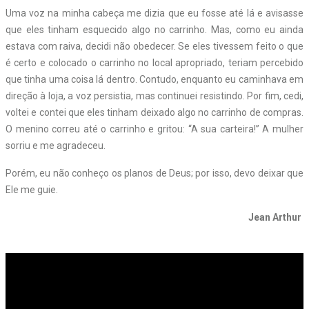
Uma voz na minha cabeça me dizia que eu fosse até lá e avisasse
que eles tinham esquecido algo no carrinho. Mas, como eu ainda
estava com raiva, decidi não obedecer. Se eles tivessem feito o que
é certo e colocado o carrinho no local apropriado, teriam percebido
que tinha uma coisa lá dentro. Contudo, enquanto eu caminhava em
direção à loja, a voz persistia, mas continuei resistindo. Por fim, cedi,
voltei e contei que eles tinham deixado algo no carrinho de compras.
O menino correu até o carrinho e gritou: “A sua carteira!” A mulher
sorriu e me agradeceu.
Porém, eu não conheço os planos de Deus; por isso, devo deixar que
Ele me guie.
Jean Arthur