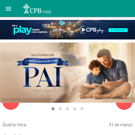

navigate_before
navigate_next
Quarta-feira
31 de março