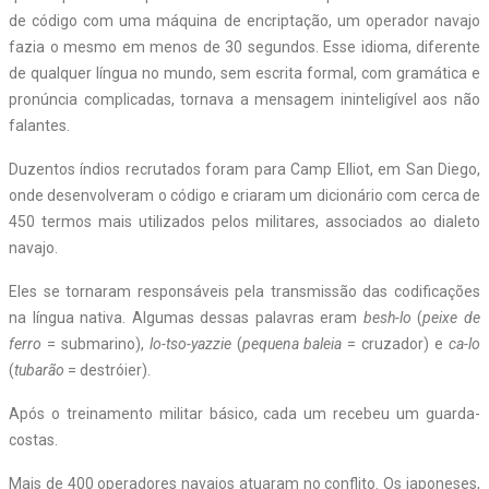
de código com uma máquina de encriptação, um operador navajo
fazia o mesmo em menos de 30 segundos. Esse idioma, diferente
de qualquer língua no mundo, sem escrita formal, com gramática e
pronúncia complicadas, tornava a mensagem ininteligível aos não
falantes.
Duzentos índios recrutados foram para Camp Elliot, em San Diego,
onde desenvolveram o código e criaram um dicionário com cerca de
450 termos mais utilizados pelos militares, associados ao dialeto
navajo.
Eles se tornaram responsáveis pela transmissão das codificações
na língua nativa. Algumas dessas palavras eram
besh-lo
(
peixe de
ferro
= submarino),
lo-tso-yazzie
(
pequena baleia
= cruzador) e
ca-lo
(
tubarão
= destróier).
Após o treinamento militar básico, cada um recebeu um guarda-
costas.
Mais de 400 operadores navajos atuaram no conflito. Os japoneses,