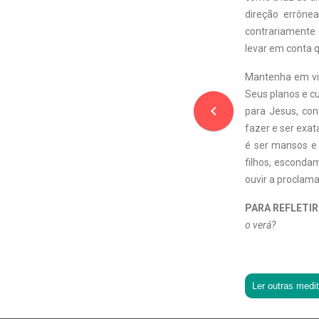
direção errône
contrariamente
levar em conta 
Mantenha em vis
Seus planos e cu
navigate_before
para Jesus, co
fazer e ser exa
é ser mansos e
filhos, esconda
ouvir a proclama
PARA REFLETIR
o verá?
Ler outras medi