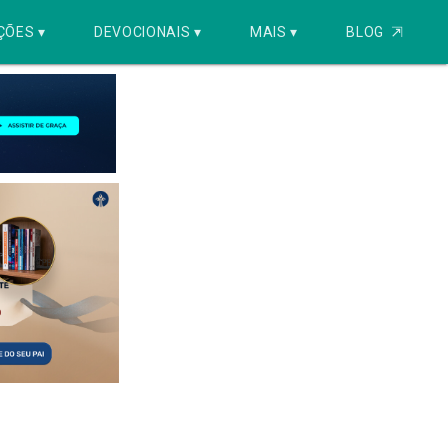
ÇÕES ▾
DEVOCIONAIS ▾
MAIS ▾
BLOG
⇱