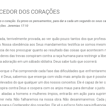
CEDOR DOS CORAÇÕES
do o coração. Eu provo os pensamentos, para dar a cada um segundo os seus 
ações. Jeremias 17:10
ada, terrivelmente provada, ao ver quão pouco tantos dos que profe
. Nossa obediência aos Seus mandamentos testifica se somos mesmo 
ia de nos preocupar quanto ao resultado das coisas que acontecem
deres das trevas conspiram contra a raça humana para restringir a libe
e a adoração em um sábado idólatra. Deus sabe tudo que ocorrerá.
z porque o Pai compreende cada fase das dificuldades que enfrentaremo
 é Deus, sabemos que enxerga com visão mais ampla do que é possíve
elevados do que qualquer um dos nossos conceitos. Ele é capaz de ler 
spira contra Deus e coopera com os anjos maus para derrubar o justo.
 aliadas a homens e mulheres ímpios, entrarão em ação para suprim
crer nela. Não falharemos na nossa obra. Não desanimaremos. Cada 
ia para
o Conhecedor dos corações
. Ele vê o esforço feito para influenc