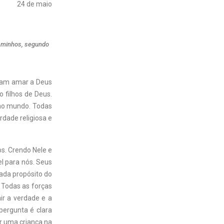
24 de maio
caminhos, segundo
ssam amar a Deus
filhos de Deus.
 no mundo. Todas
rdade religiosa e
s. Crendo Nele e
l para nós. Seus
cada propósito do
 Todas as forças
ir a verdade e a
pergunta é clara
iar uma criança na