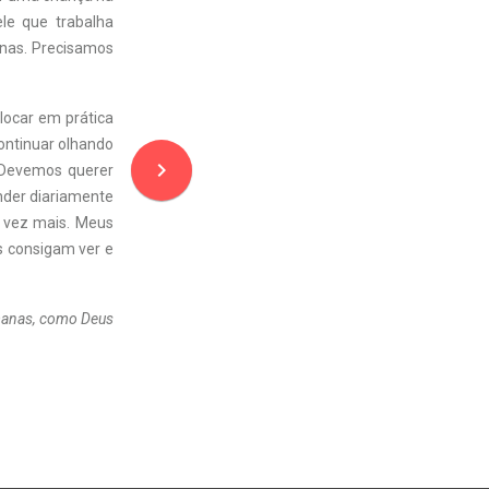
le que trabalha
nas. Precisamos
locar em prática
continuar olhando
navigate_next
 Devemos querer
nder diariamente
 vez mais. Meus
s consigam ver e
umanas, como Deus