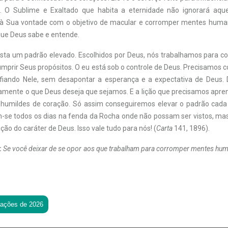
a. O Sublime e Exaltado que habita a eternidade não ignorará aque
 à Sua vontade com o objetivo de macular e corromper mentes huma
que Deus sabe e entende.
ta um padrão elevado. Escolhidos por Deus, nós trabalhamos para co
mprir Seus propósitos. O eu está sob o controle de Deus. Precisamos 
nfiando Nele, sem desapontar a esperança e a expectativa de Deus.
tamente o que Deus deseja que sejamos. E a lição que precisamos apre
 humildes de coração. Só assim conseguiremos elevar o padrão cada
m-se todos os dias na fenda da Rocha onde não possam ser vistos, ma
ção do caráter de Deus. Isso vale tudo para nós! (
Carta
141, 1896).
:
Se você deixar de se opor aos que trabalham para corromper mentes h
tações de 2026