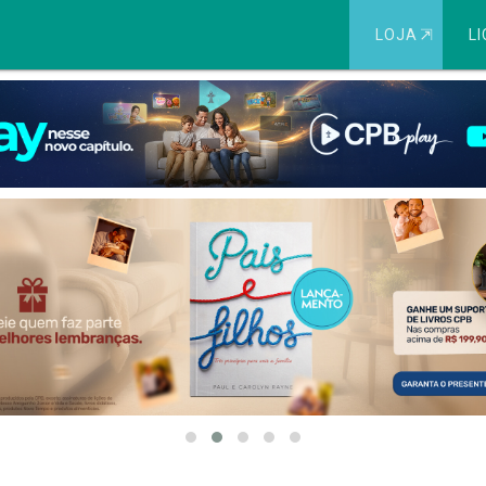
LOJA
⇱
LI