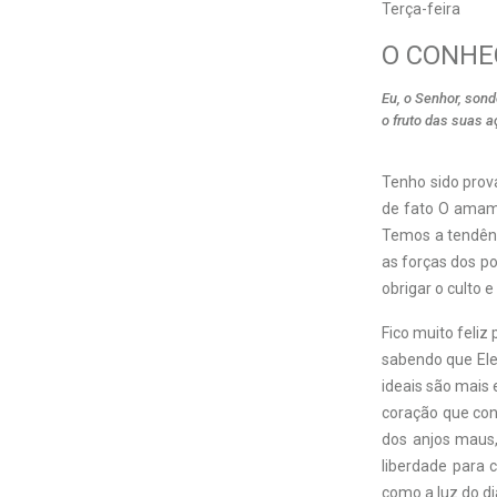
Terça-feira
O CONHE
Eu, o Senhor, son
o fruto das suas 
Tenho sido prov
de fato O amam
Temos a tendênc
as forças dos po
obrigar o culto 
Fico muito feli
sabendo que Ele
ideais são mais 
coração que con
dos anjos maus,
liberdade para 
como a luz do d