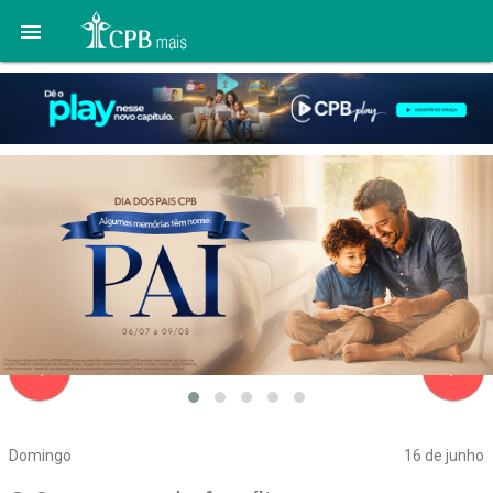

navigate_before
navigate_next
Domingo
16 de junho