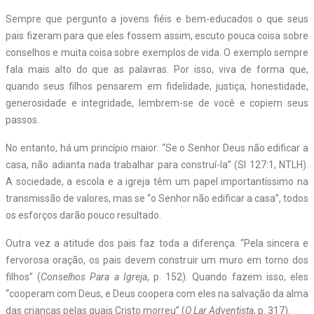
Sempre que pergunto a jovens fiéis e bem-educados o que seus
pais fizeram para que eles fossem assim, escuto pouca coisa sobre
conselhos e muita coisa sobre exemplos de vida. O exemplo sempre
fala mais alto do que as palavras. Por isso, viva de forma que,
quando seus filhos pensarem em fidelidade, justiça, honestidade,
generosidade e integridade, lembrem-se de você e copiem seus
passos.
No entanto, há um princípio maior: “Se o Senhor Deus não edificar a
casa, não adianta nada trabalhar para construí-la” (Sl 127:1, NTLH).
A sociedade, a escola e a igreja têm um papel importantíssimo na
transmissão de valores, mas se “o Senhor não edificar a casa”, todos
os esforços darão pouco resultado.
Outra vez a atitude dos pais faz toda a diferença. “Pela sincera e
fervorosa oração, os pais devem construir um muro em torno dos
filhos” (
Conselhos Para a Igreja
, p. 152). Quando fazem isso, eles
“cooperam com Deus, e Deus coopera com eles na salvação da alma
das crianças pelas quais Cristo morreu” (
O Lar Adventista
, p. 317).