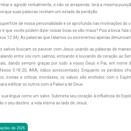
zombar e agredir verbalmente, e não se arrepende, terá a mesma puniçã
porque suas palavras revelam um estado de perdição.
superfície de nossa personalidade e se aprofunda nas motivações do co
o é que vocês podem dizer coisas boas se são maus? Pois a boca fala 
teus 12:34). As palavras que falamos ou escrevemos apenas denuncia
 os salvos buscam se parecer com Jesus usando as palavras de maneira
, falando entre vós com salmos, entoando e louvando de coração ao Se
ituais, dando sempre graças por tudo a nosso Deus e Pai, em nome 
Efésios 5:18-20, ARA, itálico acrescentado). Enquanto os perdidos o
, ironias e críticas mordazes, os salvos são enchidos com o Espír
ra edificar os outros com a Palavra de Deus.
 sua língua como um salvo. Submeta seu coração à influência do Espír
ão o seu destino: a vida eterna ao lado de Jesus.
tações de 2026