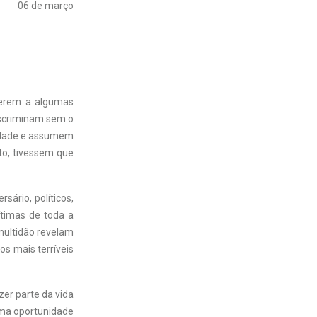
06 de março
ferem a algumas
iscriminam sem o
lidade e assumem
to, tivessem que
sário, políticos,
timas de toda a
 multidão revelam
s mais terríveis
zer parte da vida
uma oportunidade