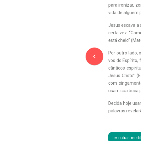
para ironizar, 
vida de alguém 
Jesus escava a 
certa vez: “Com
está cheio” (Ma
Por outro lado,
navigate_before
vos do Espírito
cânticos espir
Jesus Cristo” (
com xingamentos
usam sua boca pa
Decida hoje usar
palavras revelar
Ler outras medi