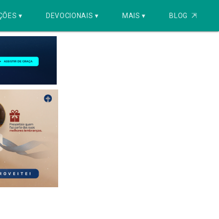
ÇÕES ▾
DEVOCIONAIS ▾
MAIS ▾
BLOG
⇱