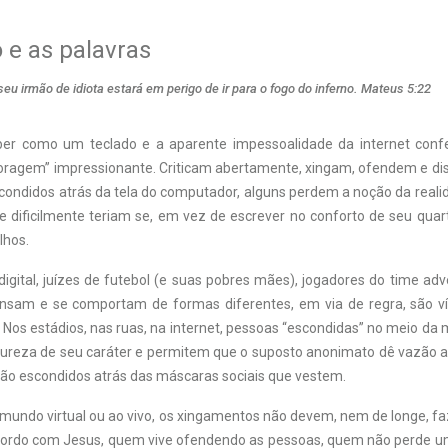
 e as palavras
u irmão de idiota estará em perigo de ir para o fogo do inferno. Mateus 5:22
ceber como um teclado e a aparente impessoalidade da internet con
ragem” impressionante. Criticam abertamente, xingam, ofendem e d
condidos atrás da tela do computador, alguns perdem a noção da rea
 dificilmente teriam se, em vez de escrever no conforto de seu quar
lhos.
gital, juízes de futebol (e suas pobres mães), jogadores do time adver
nsam e se comportam de formas diferentes, em via de regra, são ví
s. Nos estádios, nas ruas, na internet, pessoas “escondidas” no meio da
tureza de seu caráter e permitem que o suposto anonimato dê vazão ao
ão escondidos atrás das máscaras sociais que vestem.
 mundo virtual ou ao vivo, os xingamentos não devem, nem de longe, fa
acordo com Jesus, quem vive ofendendo as pessoas, quem não perde 