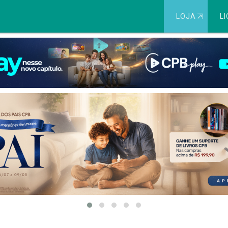
LOJA
⇱
LI