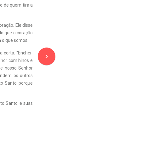
o de quem tira a
ração. Ele disse
do que o coração
m o que somos.
 certa: “Enchei-
navigate_next
nhor com hinos e
de nosso Senhor
fendem os outros
ito Santo porque
ito Santo, e suas