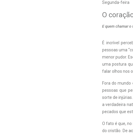
Segunda-feira
O coração
E quem chamar o se
É incrível per
pessoas uma “co
menor pudor. Es
uma postura que
falar olhos nos o
Fora do mundo di
pessoas que pe
sorte de injúria
a verdadeira na
pecados que est
O fato é que, no
do cristão. De 