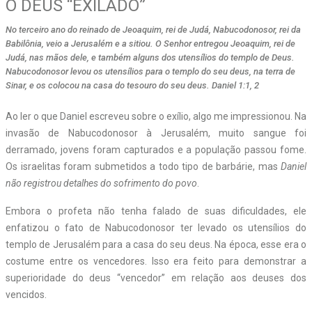
O DEUS “EXILADO”
No terceiro ano do reinado de Jeoaquim, rei de Judá, Nabucodonosor, rei da
Babilônia, veio a Jerusalém e a sitiou. O Senhor entregou Jeoaquim, rei de
Judá, nas mãos dele, e também alguns dos utensílios do templo de Deus.
Nabucodonosor levou os utensílios para o templo do seu deus, na terra de
Sinar, e os colocou na casa do tesouro do seu deus. Daniel 1:1, 2
Ao ler o que Daniel escreveu sobre o exílio, algo me impressionou. Na
invasão de Nabucodonosor à Jerusalém, muito sangue foi
derramado, jovens foram capturados e a população passou fome.
Os israelitas foram submetidos a todo tipo de barbárie, mas
Daniel
não registrou detalhes do sofrimento do povo
.
Embora o profeta não tenha falado de suas dificuldades, ele
enfatizou o fato de Nabucodonosor ter levado os utensílios do
templo de Jerusalém para a casa do seu deus. Na época, esse era o
costume entre os vencedores. Isso era feito para demonstrar a
superioridade do deus “vencedor” em relação aos deuses dos
vencidos.