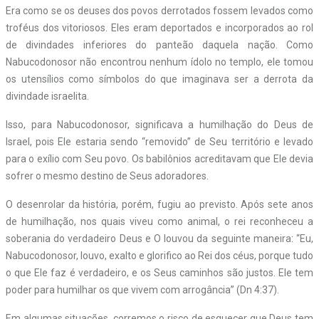
Era como se os deuses dos povos derrotados fossem levados como
troféus dos vitoriosos. Eles eram deportados e incorporados ao rol
de divindades inferiores do panteão daquela nação. Como
Nabucodonosor não encontrou nenhum ídolo no templo, ele tomou
os utensílios como símbolos do que imaginava ser a derrota da
divindade israelita.
Isso, para Nabucodonosor, significava a humilhação do Deus de
Israel, pois Ele estaria sendo “removido” de Seu território e levado
para o exílio com Seu povo. Os babilônios acreditavam que Ele devia
sofrer o mesmo destino de Seus adoradores.
O desenrolar da história, porém, fugiu ao previsto. Após sete anos
de humilhação, nos quais viveu como animal, o rei reconheceu a
soberania do verdadeiro Deus e O louvou da seguinte maneira: “Eu,
Nabucodonosor, louvo, exalto e glorifico ao Rei dos céus, porque tudo
o que Ele faz é verdadeiro, e os Seus caminhos são justos. Ele tem
poder para humilhar os que vivem com arrogância” (Dn 4:37).
Em algumas situações, corremos o risco de esquecer que Deus tem