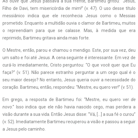
Ao ouvir que Jesus passava à sua frente, Bartimeu gritou: “Jesus,
Filho de Davi, tem misericórdia de mim!” (v. 47). O uso desse título
messiânico indica que ele reconhecia Jesus como o Messias
prometido. Enquanto a multidão ouvia o clamor de Bartimeu, muitos
o repreendiam para que se calasse. Mas, à medida que era
reprimido, Bartimeu gritava ainda mais forte.
O Mestre, então, parou e chamou o mendigo. Este, por sua vez, deu
um salto e foi até Jesus. A cena seguinte é interessante. Em vez de
curá-lo imediatamente, Cristo perguntou: “O que você quer que Eu
faça?” (v. 51). Não parece estranho perguntar a um cego qual é o
seu maior desejo? No entanto, Jesus queria ouvir a necessidade do
coração. Bartimeu, então, respondeu: “Mestre, eu quero ver!” (v. 51).
Em grego, a resposta de Bartimeu foi: “Mestre, eu quero ver
de
novo
.” Isso indica que ele não havia nascido cego, mas perdera a
visão durante a sua vida. Então Jesus disse: “Vá, […] a sua fé o curou”
(v. 52). Imediatamente Bartimeu recuperou a visão e passou a seguir
a Jesus pelo caminho.