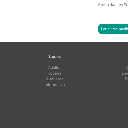
Karen Jansen W
Ler outras medi
Lições
Adultos
D
Jovens
Dev
Auxiliares
D
Informativo