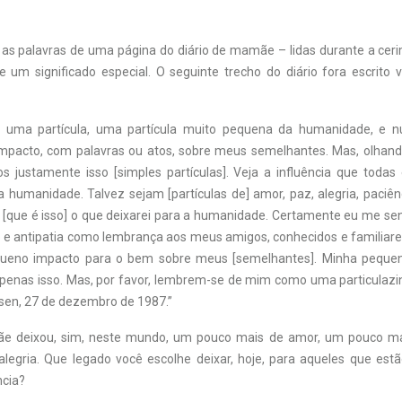
 as palavras de uma página do diário de mamãe – lidas durante a cer
e um significado especial. O seguinte trecho do diário fora escrito v
 uma partícula, uma partícula muito pequena da humanidade, e 
mpacto, com palavras ou atos, sobre meus semelhantes. Mas, olhando
 justamente isso [simples partículas]. Veja a influência que todas 
 humanidade. Talvez sejam [partículas de] amor, paz, alegria, paciên
[que é isso] o que deixarei para a humanidade. Certamente eu me sent
o e antipatia como lembrança aos meus amigos, conhecidos e familiares
ueno impacto para o bem sobre meus [semelhantes]. Minha pequeni
enas isso. Mas, por favor, lembrem-se de mim como uma particulaz
sen, 27 de dezembro de 1987.”
e deixou, sim, neste mundo, um pouco mais de amor, um pouco m
legria. Que legado você escolhe deixar, hoje, para aqueles que est
ncia?