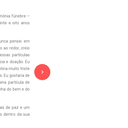
imônia fúnebre –
inte e oito anos
nunca pensei em
 ao redor, creio
essas partículas
cia e doação. Eu
iria muito triste
navigate_next
. Eu gostaria de
na partícula de
inha do bem e do
ais de paz e um
ão dentro da sua