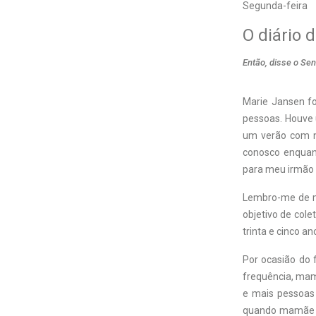
Segunda-feira
O diário
Então, disse o Se
M
arie Jansen f
pessoas. Houve
um verão com n
conosco enquant
para meu irmão 
Lembro-me de m
objetivo de cole
trinta e cinco an
Por ocasião do 
frequência, mam
e mais pessoas
quando mamãe di