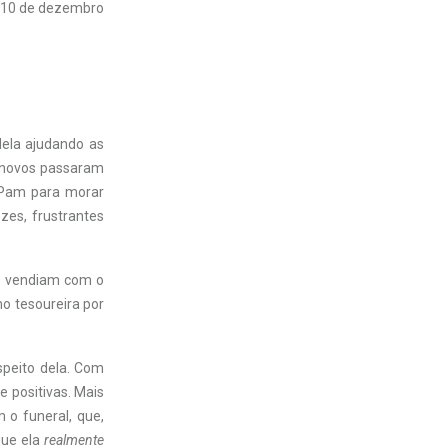
10 de dezembro
dela ajudando as
 novos passaram
 Pam para morar
zes, frustrantes
s vendiam com o
mo tesoureira por
speito dela. Com
 positivas. Mais
o funeral, que,
que ela
realmente