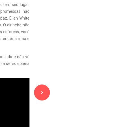
as têm seu lugar,
 promessas não
paz. Ellen White
. O dinheiro não
s esforços, você
estender a mão e
 pecado e não vê
sa de vida plena
navigate_next