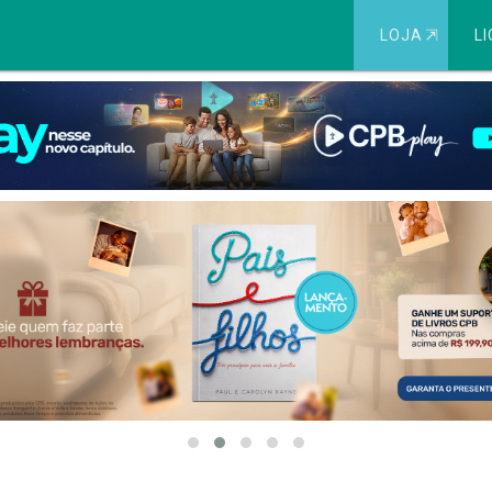
LOJA
⇱
LI