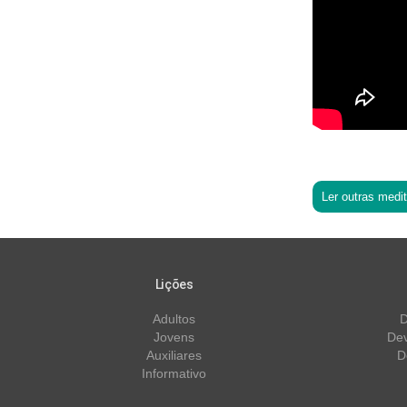
Ler outras medi
Lições
Adultos
D
Jovens
Dev
Auxiliares
D
Informativo