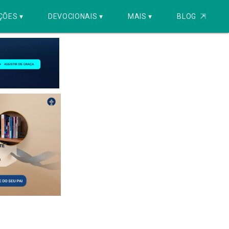
ÇÕES ▾
DEVOCIONAIS ▾
MAIS ▾
BLOG
⇱