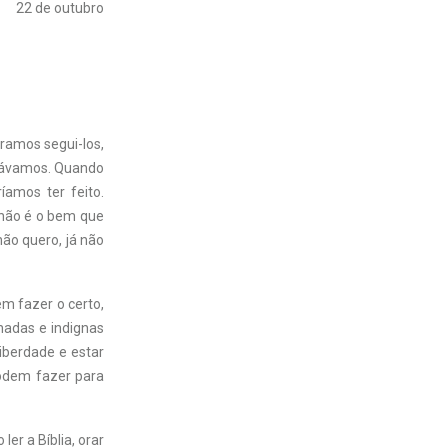
22 de outubro
ramos segui-los,
ejávamos. Quando
amos ter feito.
o não é o bem que
não quero, já não
em fazer o certo,
hadas e indignas
iberdade e estar
podem fazer para
er a Bíblia, orar