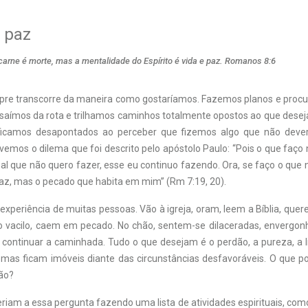
 paz
carne é morte, mas a mentalidade do Espírito é vida e paz. Romanos 8:6
re transcorre da maneira como gostaríamos. Fazemos planos e procu
 saímos da rota e trilhamos caminhos totalmente opostos ao que des
 ficamos desapontados ao perceber que fizemos algo que não deverí
vemos o dilema que foi descrito pelo apóstolo Paulo: “Pois o que faç
l que não quero fazer, esse eu continuo fazendo. Ora, se faço o que 
az, mas o pecado que habita em mim” (Rm 7:19, 20).
experiência de muitas pessoas. Vão à igreja, oram, leem a Bíblia, quer
o vacilo, caem em pecado. No chão, sentem-se dilaceradas, envergon
e continuar a caminhada. Tudo o que desejam é o perdão, a pureza, a l
as ficam imóveis diante das circunstâncias desfavoráveis. O que 
ção?
iam a essa pergunta fazendo uma lista de atividades espirituais, como l