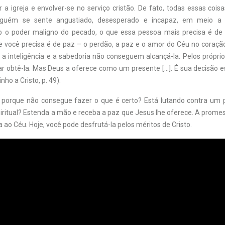
 a igreja e envolver-se no serviço cristão. De fato, todas essas cois
guém se sente angustiado, desesperado e incapaz, em meio a
 o poder maligno do pecado, o que essa pessoa mais precisa é de 
e você precisa é de paz – o perdão, a paz e o amor do Céu no coração
 a inteligência e a sabedoria não conseguem alcançá-la. Pelos próprio
r obtê-la. Mas Deus a oferece como um presente […]. É sua decisão 
ho a Cristo, p. 49).
e porque não consegue fazer o que é certo? Está lutando contra um
iritual? Estenda a mão e receba a paz que Jesus lhe oferece. A promes
a ao Céu. Hoje, você pode desfrutá-la pelos méritos de Cristo.