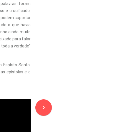
 palavras foram
o e crucificado.
o podem suportar
tudo o que havia
Tenho ainda muito
deixado para falar
m toda a verdade”
o Espírito Santo.
as epístolas e o
navigate_next