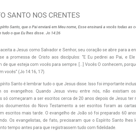
ITO SANTO NOS CRENTES
spírito Santo, que o Pai enviará em Meu nome, Esse ensinará a vocês todas as c
 tudo o que Eu lhes disse. Jo 14:26
ceita a Jesus como Salvador e Senhor, seu coração se abre para a ent
e a promessa de Cristo aos discípulos: “E Eu pedirei ao Pai, e Ele
im de que esteja com vocês para sempre. […] Vocês O conhecem, porqu
m vocês” (Jo 14:16, 17).
pírito Santo é lembrar tudo o que Jesus disse. Isso foi importante inclu
 os evangelhos. Quando Jesus viveu entre nós, não existiam os
s só começaram a ser escritos cerca de 20 anos depois de Jesus ter 
ros documentos do Novo Testamento a ser escritos foram as cartas 
m escritos mais tarde. O evangelho de João só foi preparado 60 ano
ndo. Os evangelistas, de fato, precisaram que o Espírito Santo lhes
anto tempo antes para que registrassem tudo com fidelidade.