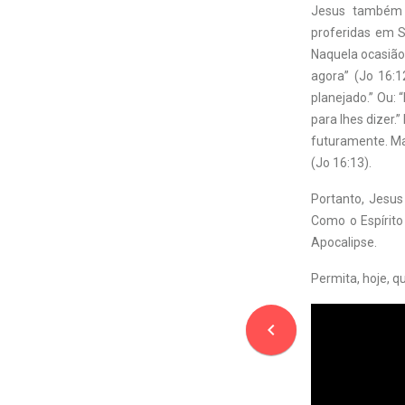
Jesus também p
proferidas em S
Naquela ocasião
agora” (Jo 16:1
planejado.” Ou: 
para lhes dizer.”
futuramente. Mas
(Jo 16:13).
Portanto, Jesus 
Como o Espírito
Apocalipse.
Permita, hoje, q
navigate_before