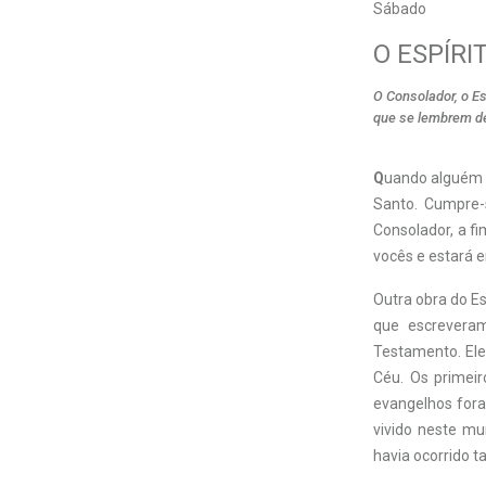
Sábado
O ESPÍR
O Consolador, o E
que se lembrem de
Q
uando alguém a
Santo. Cumpre-s
Consolador, a f
vocês e estará e
Outra obra do Es
que escreveram
Testamento. Ele
Céu. Os primei
evangelhos fora
vivido neste mu
havia ocorrido t