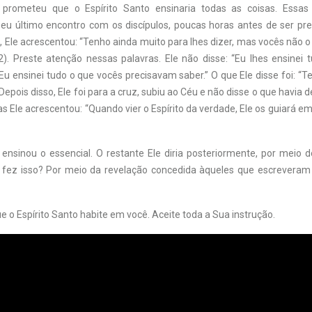
rometeu que o Espírito Santo ensinaria todas as coisas. Essas
eu último encontro com os discípulos, poucas horas antes de ser pres
, Ele acrescentou: “Tenho ainda muito para lhes dizer, mas vocês não 
2). Preste atenção nessas palavras. Ele não disse: “Eu lhes ensinei 
“Eu ensinei tudo o que vocês precisavam saber.” O que Ele disse foi: “
 Depois disso, Ele foi para a cruz, subiu ao Céu e não disse o que havia 
 Ele acrescentou: “Quando vier o Espírito da verdade, Ele os guiará e
ensinou o essencial. O restante Ele diria posteriormente, por meio d
 fez isso? Por meio da revelação concedida àqueles que escreveram 
ue o Espírito Santo habite em você. Aceite toda a Sua instrução.