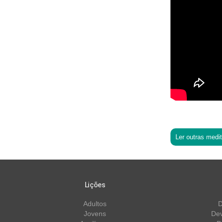
Ler outras medi
Lições
Adultos
D
Jovens
Dev