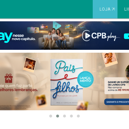
LOJA
⇱
LI