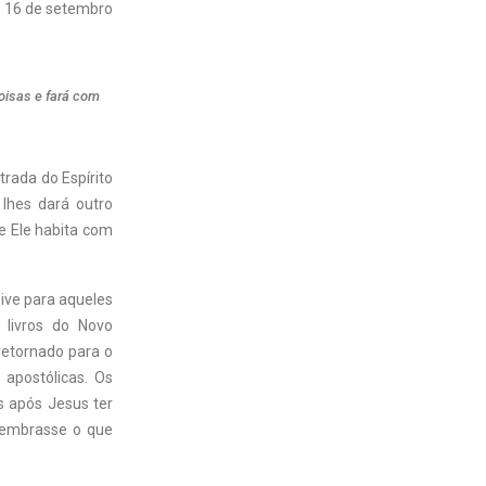
16 de setembro
oisas e fará com
rada do Espírito
 lhes dará outro
e Ele habita com
sive para aqueles
 livros do Novo
retornado para o
apostólicas. Os
s após Jesus ter
 lembrasse o que