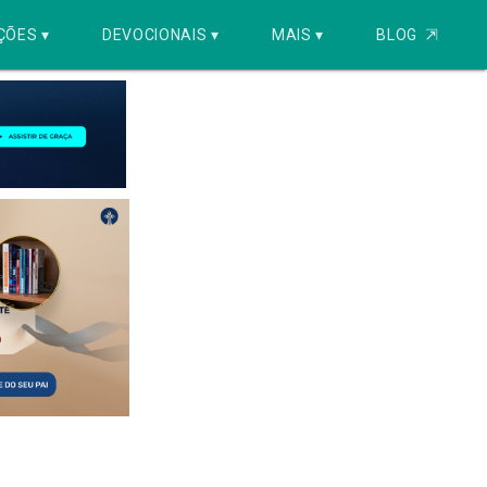
ÇÕES ▾
DEVOCIONAIS ▾
MAIS ▾
BLOG
⇱