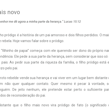
ais novo
 senhor me dê agora a minha parte da herança.” Lucas 15:12
lho pródigo é a história de um pai amoroso e dois filhos perdidos. O ma
e rebela. Hoje vamos falar sobre o pródigo.
e “filhinho de papai” começa com ele querendo ser dono do próprio na
ndência. Ele pede a sua parte da herança, sem considerar que isso só
 pais. Ao pedir sua parte da riqueza da família, o filho pródigo está
zo pelo pai.
aroto rebelde vende sua herança e vai viver em um lugar bem distante
em não quer qualquer contato. Quer mesmo é pecar à vontade, s
inguém. De jeito nenhum, ele pretende estar perto o suficiente pa
dos de reconsideração do pai.
istante que o filho mais novo vira pródigo de fato (o significado