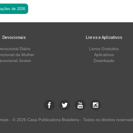
tações de 2026
Devocionais
Livros e Aplicativos
evocional Diário
Livros Gratuitos
ocional da Mulher
Aplicativos
evocional Jovem
Downloads
ais - © 2026 Casa Publicadora Brasileira - Todos os direitos reservad