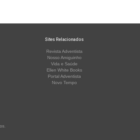
Sites Relacionados
Revista Adventista
Nosso Amiguinho
Vida e Saúde
Ellen White Books
Portal Adventista
Novo Tempo
os.