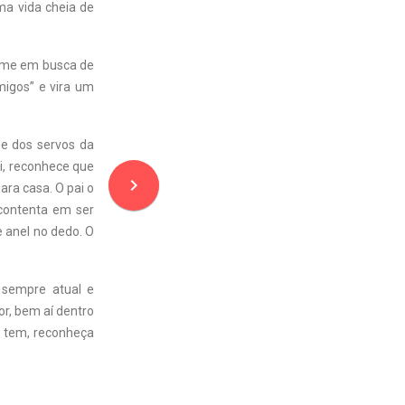
uma vida cheia de
some em busca de
migos” e vira um
e dos servos da
si, reconhece que
navigate_next
ara casa. O pai o
 contenta em ser
 anel no dedo. O
 sempre atual e
or, bem aí dentro
e tem, reconheça