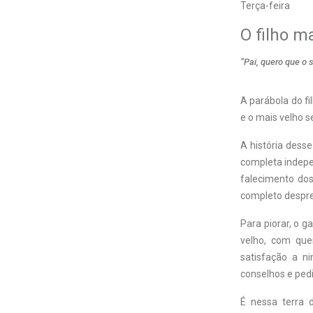
Terça-feira
O filho m
“Pai, quero que o
A parábola do fi
e o mais velho s
A história dess
completa indepe
falecimento dos
completo despre
Para piorar, o g
velho, com qu
satisfação a n
conselhos e pedi
É nessa terra d