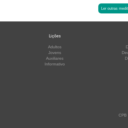
Ler outras medi
Lições
Adultos
D
Jovens
Dev
Auxiliares
D
Informativo
CPB m