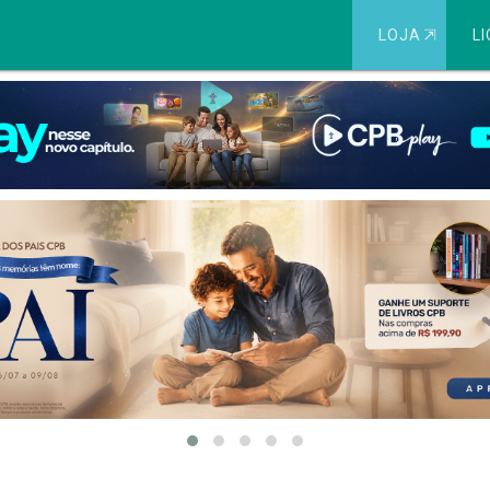
LOJA
⇱
LI