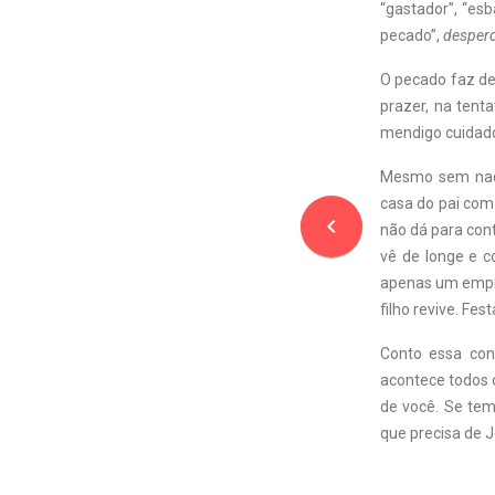
“gastador”, “esb
pecado”,
desperd
O pecado faz de
prazer, na tent
mendigo cuidado
Mesmo sem nada
casa do pai com 
navigate_before
não dá para cont
vê de longe e c
apenas um empre
filho revive. Fes
Conto essa con
acontece todos o
de você. Se tem
que precisa de J