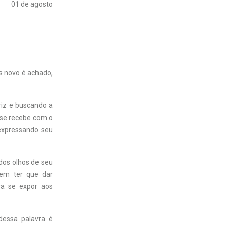
01 de agosto
is novo é achado,
riz e buscando a
 se recebe com o
 expressando seu
 dos olhos de seu
em ter que dar
ra se expor aos
 dessa palavra é