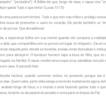
anjador”, “perdulário”). A Bíblia diz que, longe de casa, o rapaz vive “
iça
e
gasta
“tudo o que tinha” (Lucas 15:13).
le uma pessoa sem limites. Tudo o que tem nas mãos o pródigo con
ativa louca de preencher o vazio no coração. Ele perde também os “a
r de porcos. Que decadência!
, a esperança brilha em sua mente quando ele compara a realidad
a dele, que compartilha com os porcos um lugar no chiqueiro. Cai em 
inuar daquele jeito, decide se levantar, ensaia umas desculpas e volta p
orre para abraçá-lo. O bondoso homem tapa a boca do filho, que se
gado na família. O rapaz recebe uma roupa nova, sandálias nos pés e
ta em casa. O pai está feliz.
hecida história, usando somente verbos no presente, porque ela é
s dias. Quem sabe, parte dela esteja ocorrendo exatamente agora, leit
 andado longe de Deus, e o mundo o está fazendo gastar tudo o qu
esus, levante-se da sarjeta do pecado e corra para os braços do Pai.