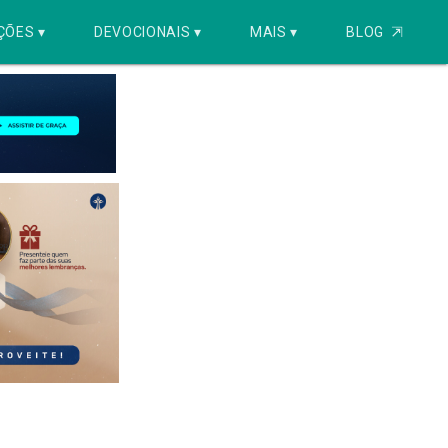
ÇÕES ▾
DEVOCIONAIS ▾
MAIS ▾
BLOG
⇱