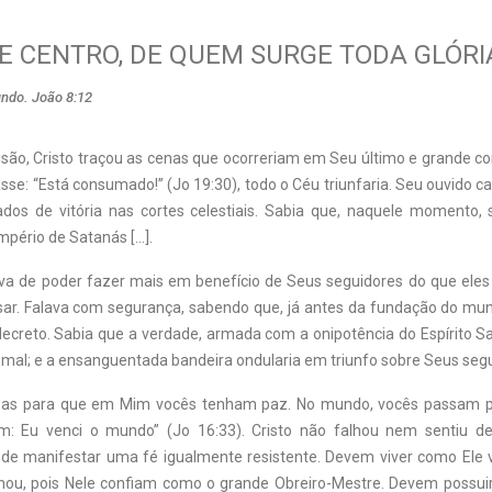
E CENTRO, DE QUEM SURGE TODA GLÓRI
undo. João 8:12
são, Cristo traçou as cenas que ocorreriam em Seu último e grande con
e: “Está consumado!” (Jo 19:30), todo o Céu triunfaria. Seu ouvido ca
dos de vitória nas cortes celestiais. Sabia que, naquele momento,
mpério de Satanás […].
ava de poder fazer mais em benefício de Seus seguidores do que ele
sar. Falava com segurança, sabendo que, já antes da fundação do mun
ecreto. Sabia que a verdade, armada com a onipotência do Espírito Sa
mal; e a ensanguentada bandeira ondularia em triunfo sobre Seus segu
oisas para que em Mim vocês tenham paz. No mundo, vocês passam po
: Eu venci o mundo” (Jo 16:33). Cristo não falhou nem sentiu d
de manifestar uma fé igualmente resistente. Devem viver como Ele v
hou, pois Nele confiam como o grande Obreiro-Mestre. Devem possuir 