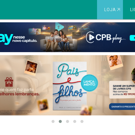
LOJA
⇱
LI