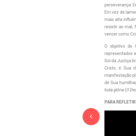
perseverança. E
Em vez de lament
mais alta influê
resistir ao mal,
vencer como Cri
O objetivo de 
representados em
Sol da Justiça b
Cristo, é Sua 
manifestação pl
de Sua humilha
toda glória
(
O De
PARA REFLETIR
navigate_before