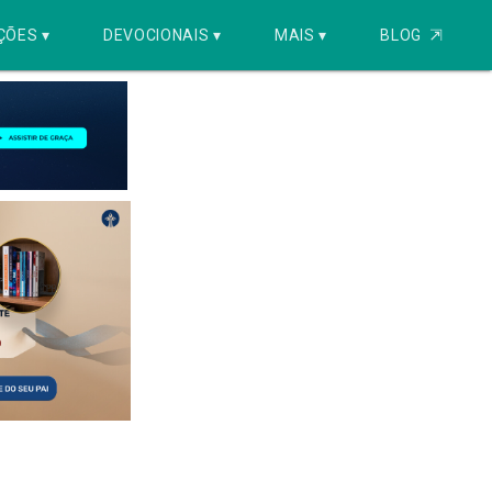
ÇÕES ▾
DEVOCIONAIS ▾
MAIS ▾
BLOG
⇱