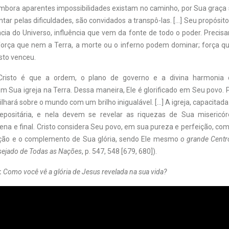
mbora aparentes impossibilidades existam no caminho, por Sua graça 
ar pelas dificuldades, são convidados a transpô-las. […] Seu propósi
ncia do Universo, influência que vem da fonte de todo o poder. Precis
 força que nem a Terra, a morte ou o inferno podem dominar; força qu
sto venceu.
Cristo é que a ordem, o plano de governo e a divina harmonia c
 Sua igreja na Terra. Dessa maneira, Ele é glorificado em Seu povo. 
rilhará sobre o mundo com um brilho inigualável. […] A igreja, capacitada
depositária, e nela devem se revelar as riquezas de Sua misericó
ena e final. Cristo considera Seu povo, em sua pureza e perfeição, c
ção e o complemento de Sua glória, sendo Ele mesmo
o grande Centr
sejado de Todas as Nações
, p. 547, 548 [679, 680]).
:
Como você vê a glória de Jesus revelada na sua vida?