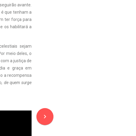
seguirão avante.
to é que tenham a
am ter força para
e os habilitará a
elestiais sejam
Por meio deles, o
 com a justiça de
rdia e graça em
omo a recompensa
o, de quem surge
navigate_next