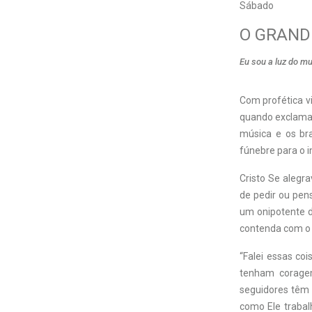
Sábado
O GRAND
Eu sou a luz do m
Com profética vi
quando exclamass
música e os bra
fúnebre para o i
Cristo Se alegr
de pedir ou pen
um onipotente d
contenda com o 
“Falei essas c
tenham coragem
seguidores têm 
como Ele trabal