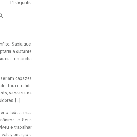
11 de junho
A
flito. Sabia que,
ptaria a distante
 soaria a marcha
s seriam capazes
do, fora emitido
nto, venceria na
idores. […]
r aflições; mas
esânimo, e Seus
iveu e trabalhar
valor, energia e