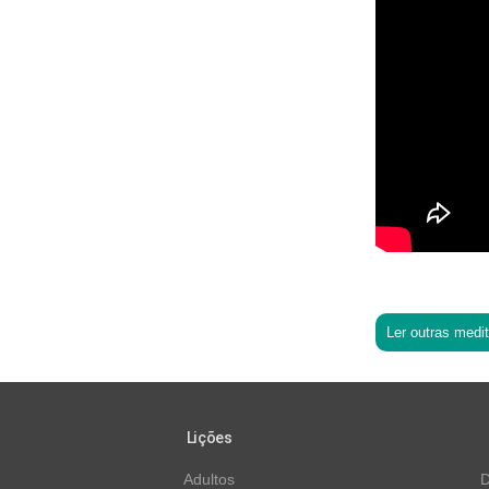
Ler outras medi
Lições
Adultos
D