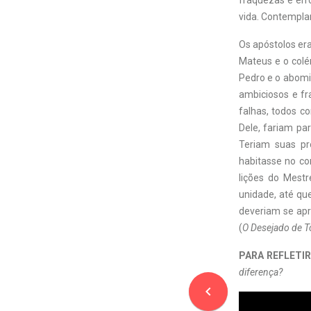
fraquezas e err
vida. Contemplan
Os apóstolos er
Mateus e o colé
Pedro e o abomin
ambiciosos e fr
falhas, todos c
Dele, fariam pa
Teriam suas pr
habitasse no co
lições do Mest
unidade, até q
deveriam se ap
(
O Desejado de 
PARA REFLETIR
diferença?
navigate_before