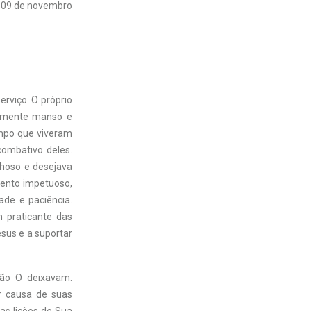
09 de novembro
rviço. O próprio
almente manso e
empo que viveram
combativo deles.
ulhoso e desejava
mento impetuoso,
ade e paciência.
 praticante das
esus e a suportar
não O deixavam.
r causa de suas