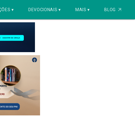
ÇÕES ▾
DEVOCIONAIS ▾
MAIS ▾
BLOG
⇱