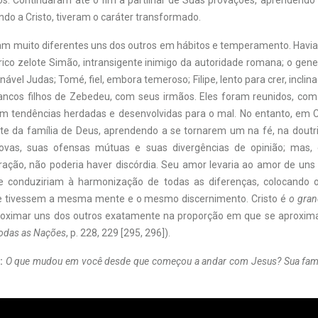
os. Continuaram até o fim a partilhar de Suas provações, aprendendo 
do a Cristo, tiveram o caráter transformado.
am muito diferentes uns dos outros em hábitos e temperamento. Havia 
rico zelote Simão, intransigente inimigo da autoridade romana; o gene
ável Judas; Tomé, fiel, embora temeroso; Filipe, lento para crer, inclina
ancos filhos de Zebedeu, com seus irmãos. Eles foram reunidos, com
om tendências herdadas e desenvolvidas para o mal. No entanto, em C
rte da família de Deus, aprendendo a se tornarem um na fé, na doutrin
ovas, suas ofensas mútuas e suas divergências de opinião; mas, 
ração, não poderia haver discórdia. Seu amor levaria ao amor de uns 
re conduziriam à harmonização de todas as diferenças, colocando o
ue tivessem a mesma mente e o mesmo discernimento. Cristo é
o gran
roximar uns dos outros exatamente na proporção em que se aproxim
Todas as Nações
, p. 228, 229 [295, 296]).
:
O que mudou em você desde que começou a andar com Jesus? Sua famí