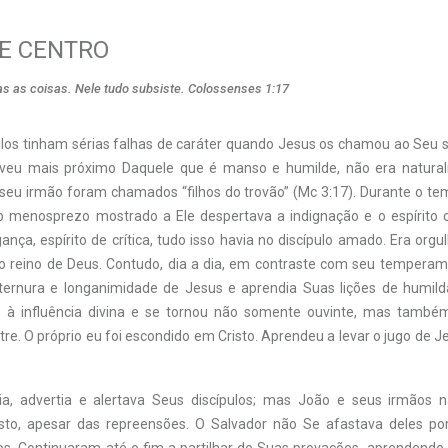
E CENTRO
das as coisas. Nele tudo subsiste. Colossenses 1:17
ulos tinham sérias falhas de caráter quando Jesus os chamou ao Seu se
iveu mais próximo Daquele que é manso e humilde, não era natur
 seu irmão foram chamados “filhos do trovão” (Mc 3:17). Durante o t
 menosprezo mostrado a Ele despertava a indignação e o espírito 
gança, espírito de crítica, tudo isso havia no discípulo amado. Era org
no reino de Deus. Contudo, dia a dia, em contraste com seu tempera
ernura e longanimidade de Jesus e aprendia Suas lições de humild
o à influência divina e se tornou não somente ouvinte, mas também
re. O próprio eu foi escondido em Cristo. Aprendeu a levar o jugo de J
ia, advertia e alertava Seus discípulos; mas João e seus irmãos 
isto, apesar das repreensões. O Salvador não Se afastava deles po