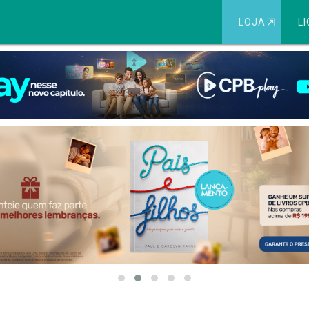
LOJA
⇱
LI