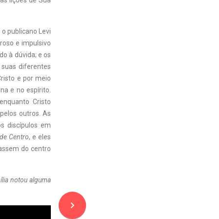
as lições de Sua
o publicano Levi
roso e impulsivo
do à dúvida; e os
 suas diferentes
risto e por meio
a e no espírito.
enquanto Cristo
pelos outros. As
s discípulos em
de Centro
, e eles
assem do centro
lia notou alguma
navigate_next