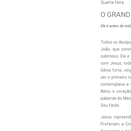
Quarta-feira
O GRAND
Ele é antes de to
Todos os discíp
João, que conv
submisso. Ele e
com Jesus, todo
Gênio forte, vin
ser o primeiro 
contemplava a t
Abriu o coraçã
palavras do Mest
Seu fardo.
Jesus repreend
Preferiam a Cr