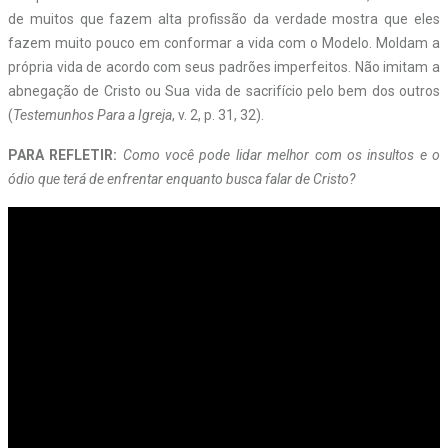
de muitos que fazem alta profissão da verdade mostra que eles
fazem muito pouco em conformar a vida com o Modelo. Moldam a
própria vida de acordo com seus padrões imperfeitos. Não imitam a
abnegação de Cristo ou Sua vida de sacrifício pelo bem dos outros
(
Testemunhos Para a Igreja
, v. 2, p. 31, 32).
PARA REFLETIR:
Como você pode lidar melhor com os insultos e o
ódio que terá de enfrentar enquanto busca falar de Cristo?