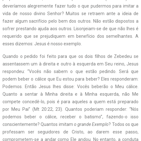
deveríamos alegremente fazer tudo o que pudermos para imitar a
vida de nosso divino Senhor? Muitos se retraem ante a ideia de
fazer algum sacrifício pelo bem dos outros. Não estão dispostos a
sofrer prestando ajuda aos outros. Lisonjeiam-se de que não lhes é
requerido que se prejudiquem em benefício dos semelhantes. A
esses dizemos: Jesus é nosso exemplo.
Quando o pedido foi feito para que os dois filhos de Zebedeu se
assentassem um à direita e outro à esquerda em Seu reino, Jesus
respondeu: “Vocês não sabem o que estão pedindo. Será que
podem beber o cálice que Eu estou para beber? Eles responderam:
Podemos. Então Jesus lhes disse: Vocês beberão o Meu cálice.
Quanto a sentar à Minha direita e à Minha esquerda, não Me
compete concedê-lo, pois é para aqueles a quem está preparado
por Meu Pai” (Mt 20:22, 23). Quantos poderiam responder: “Nós
podemos beber o cálice, receber o batismo”, fazendo-o isso
conscientemente? Quantos imitam
o grande Exemplo
? Todos os que
professam ser seguidores de Cristo, ao darem esse passo,
comprometem-se a andar como Ele andou. No entanto, a conduta