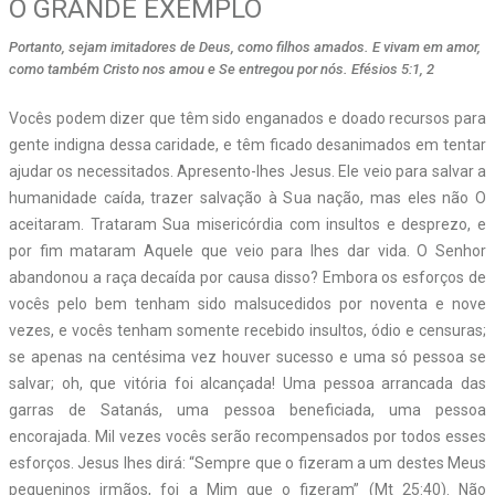
O GRANDE EXEMPLO
Portanto, sejam imitadores de Deus, como filhos amados. E vivam em amor,
como também Cristo nos amou e Se entregou por nós. Efésios 5:1, 2
Vocês podem dizer que têm sido enganados e doado recursos para
gente indigna dessa caridade, e têm ficado desanimados em tentar
ajudar os necessitados. Apresento-lhes Jesus. Ele veio para salvar a
humanidade caída, trazer salvação à Sua nação, mas eles não O
aceitaram. Trataram Sua misericórdia com insultos e desprezo, e
por fim mataram Aquele que veio para lhes dar vida. O Senhor
abandonou a raça decaída por causa disso? Embora os esforços de
vocês pelo bem tenham sido malsucedidos por noventa e nove
vezes, e vocês tenham somente recebido insultos, ódio e censuras;
se apenas na centésima vez houver sucesso e uma só pessoa se
salvar; oh, que vitória foi alcançada! Uma pessoa arrancada das
garras de Satanás, uma pessoa beneficiada, uma pessoa
encorajada. Mil vezes vocês serão recompensados por todos esses
esforços. Jesus lhes dirá: “Sempre que o fizeram a um destes Meus
pequeninos irmãos, foi a Mim que o fizeram” (Mt 25:40). Não