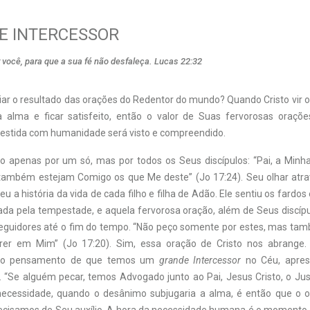
E INTERCESSOR
r você, para que a sua fé não desfaleça. Lucas 22:32
ar o resultado das orações do Redentor do mundo? Quando Cristo vir o
a alma e ficar satisfeito, então o valor de Suas fervorosas oraçõ
evestida com humanidade será visto e compreendido.
o apenas por um só, mas por todos os Seus discípulos: “Pai, a Minh
também estejam Comigo os que Me deste” (Jo 17:24). Seu olhar atr
eu a história da vida de cada filho e filha de Adão. Ele sentiu os fardos
da pela tempestade, e aquela fervorosa oração, além de Seus discípul
eguidores até o fim do tempo. “Não peço somente por estes, mas ta
rer em Mim” (Jo 17:20). Sim, essa oração de Cristo nos abrange.
elo pensamento de que temos um
grande Intercessor
no Céu, apre
. “Se alguém pecar, temos Advogado junto ao Pai, Jesus Cristo, o Just
ecessidade, quando o desânimo subjugaria a alma, é então que o ol