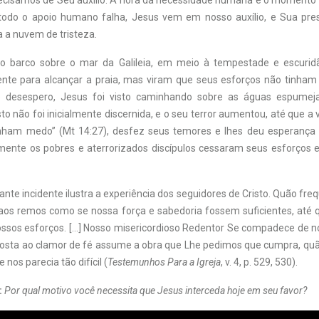
ecisamos de Seu auxílio. A hora da necessidade humana é o momento
todo o apoio humano falha, Jesus vem em nosso auxílio, e Sua pre
a a nuvem de tristeza.
 barco sobre o mar da Galileia, em meio à tempestade e escuridão
te para alcançar a praia, mas viram que seus esforços não tinham
 desespero, Jesus foi visto caminhando sobre as águas espume
to não foi inicialmente discernida, e o seu terror aumentou, até que a
nham medo” (Mt 14:27), desfez seus temores e lhes deu esperança e
mente os pobres e aterrorizados discípulos cessaram seus esforços 
nte incidente ilustra a experiência dos seguidores de Cristo. Quão f
os remos como se nossa força e sabedoria fossem suficientes, até
ossos esforços. […] Nosso misericordioso Redentor Se compadece de n
sta ao clamor de fé assume a obra que Lhe pedimos que cumpra, quã
e nos parecia tão difícil (
Testemunhos Para a Igreja
, v. 4, p. 529, 530).
:
Por qual motivo você necessita que Jesus interceda hoje em seu favor?