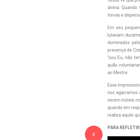
Jesus vê que pr
divina. Quando 
trevas e dispers
Em seu pequeno
lutavam duramen
dominados pelo
presença de Cris
“sou Eu, não te
quão voluntaria
ao Mestre.
Esse impressiona
nos agarramos a
serem inúteis n
quando em respo
realiza aquilo qu
PARA REFLETIR
navigate_before