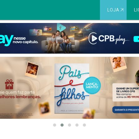
LOJA
⇱
LI