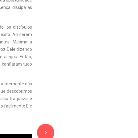
 da oportunidade
sença dissipa as
, os discípulos
 êxito. Ao serem
jantes. Mesmo a
 voz Dele dizendo
 alegria. Então,
e confiaram tudo
requentemente nós
 que descobrimos
ossa fraqueza, e
o facilmente Ele
navigate_next