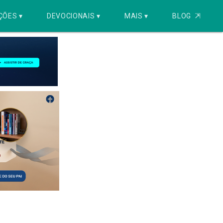
ÇÕES ▾
DEVOCIONAIS ▾
MAIS ▾
BLOG
⇱