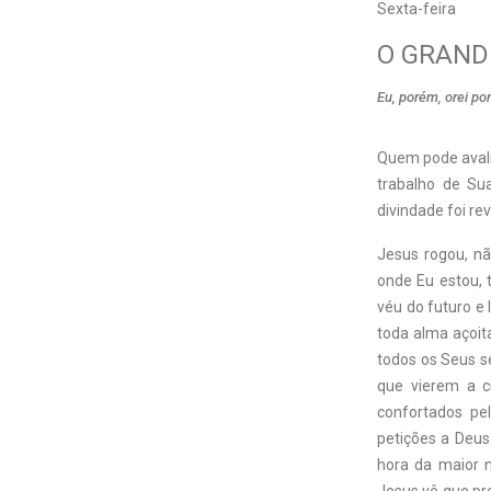
Sexta-feira
O GRAND
Eu, porém, orei po
Quem pode avali
trabalho de Su
divindade foi r
Jesus rogou, nã
onde Eu estou, 
véu do futuro e l
toda alma açoita
todos os Seus s
que vierem a c
confortados p
petições a Deus
hora da maior n