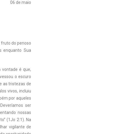
06 de maio
 fruto do penoso
es enquanto Sua
a vontade é que,
avessou o escuro
 e as tristezas de
os vivos, incluiu
mbém por aqueles
 Deveríamos ser
sentando nossas
o” (1Jo 2:1). Na
har vigilante de