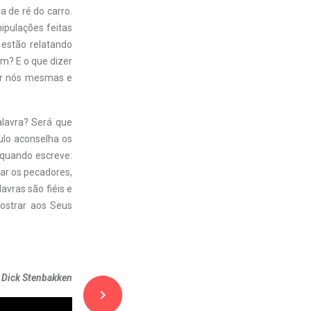
 de ré do carro.
ipulações feitas
 estão relatando
m? E o que dizer
por nós mesmas e
lavra? Será que
ulo aconselha os
 quando escreve:
var os pecadores,
avras são fiéis e
mostrar aos Seus
 Dick Stenbakken
navigate_next