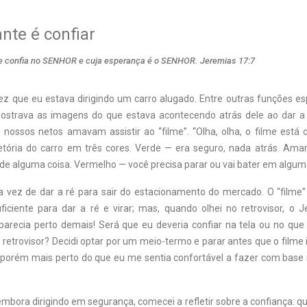
nte é confiar
e confia no SENHOR e cuja esperança é o SENHOR. Jeremias 17:7
ez que eu estava dirigindo um carro alugado. Entre outras funções esp
ostrava as imagens do que estava acontecendo atrás dele ao dar a 
, nossos netos amavam assistir ao “filme”. “Olha, olha, o filme está
etória do carro em três cores. Verde — era seguro, nada atrás. Ama
de alguma coisa. Vermelho — você precisa parar ou vai bater em alguma
 vez de dar a ré para sair do estacionamento do mercado. O “filme”
ficiente para dar a ré e virar; mas, quando olhei no retrovisor, o 
parecia perto demais! Será que eu deveria confiar na tela ou no qu
retrovisor? Decidi optar por um meio-termo e parar antes que o filme
, porém mais perto do que eu me sentia confortável a fazer com base 
embora dirigindo em segurança, comecei a refletir sobre a confiança: 