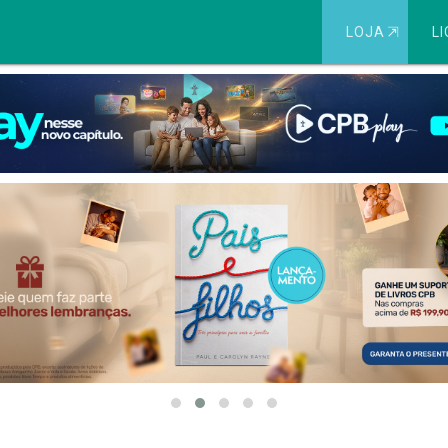
LOJA
⇱
LI