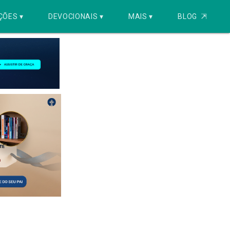
ÇÕES ▾
DEVOCIONAIS ▾
MAIS ▾
BLOG
⇱