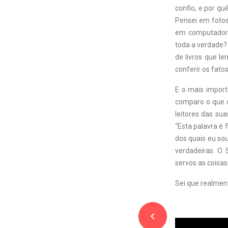
confio, e por q
Pensei em fotos
em computador. 
toda a verdade?
de livros que l
conferir os fato
E o mais impor
comparo o que o
leitores das su
“Esta palavra é 
dos quais eu sou
verdadeiras. O 
servos as coisa
Sei que realmen
navigate_before