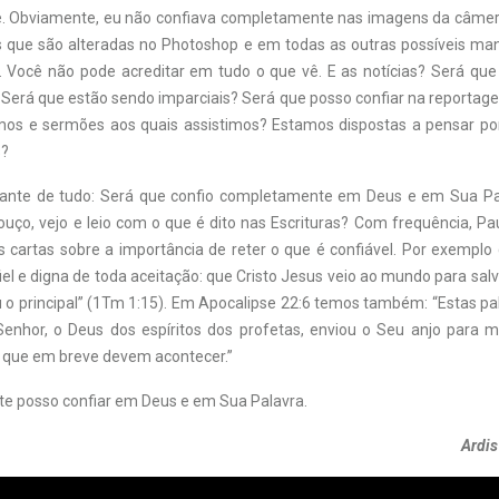
uê. Obviamente, eu não confiava completamente nas imagens da câmera
 que são alteradas no Photoshop e em todas as outras possíveis man
Você não pode acreditar em tudo o que vê. E as notícias? Será que
 Será que estão sendo imparciais? Será que posso confiar na reportage
emos e sermões aos quais assistimos? Estamos dispostas a pensar 
s?
tante de tudo: Será que confio completamente em Deus e em Sua Pa
uço, vejo e leio com o que é dito nas Escrituras? Com frequência, Pa
as cartas sobre a importância de reter o que é confiável. Por exemplo
fiel e digna de toda aceitação: que Cristo Jesus veio ao mundo para sal
 o principal” (1Tm 1:15). Em Apocalipse 22:6 temos também: “Estas pal
Senhor, o Deus dos espíritos dos profetas, enviou o Seu anjo para 
s que em breve devem acontecer.”
te posso confiar em Deus e em Sua Palavra.
Ardis