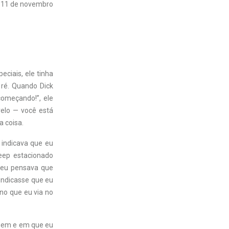
11 de novembro
eciais, ele tinha
ré. Quando Dick
 começando!”, ele
relo — você está
 coisa.
 indicava que eu
Jeep estacionado
e eu pensava que
 indicasse que eu
no que eu via no
quem e em que eu