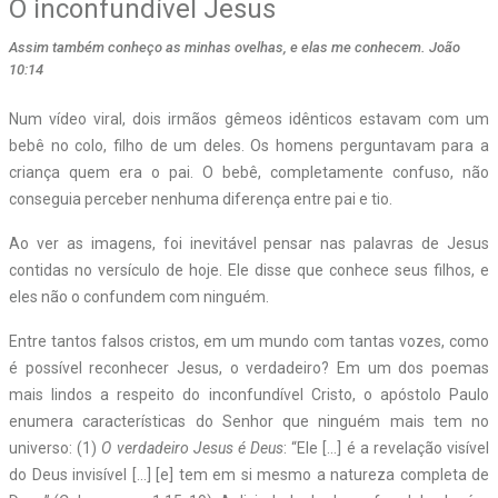
O inconfundível Jesus
Assim também conheço as minhas ovelhas, e elas me conhecem. João
10:14
N
um vídeo viral, dois irmãos gêmeos idênticos estavam com um
bebê no colo, filho de um deles. Os homens perguntavam para a
criança quem era o pai. O bebê, completamente confuso, não
conseguia perceber nenhuma diferença entre pai e tio.
Ao ver as imagens, foi inevitável pensar nas palavras de Jesus
contidas no versículo de hoje. Ele disse que conhece seus filhos, e
eles não o confundem com ninguém.
Entre tantos falsos cristos, em um mundo com tantas vozes, como
é possível reconhecer Jesus, o verdadeiro? Em um dos poemas
mais lindos a respeito do inconfundível Cristo, o apóstolo Paulo
enumera características do Senhor que ninguém mais tem no
universo: (1)
O verdadeiro Jesus é Deus
: “Ele […] é a revelação visível
do Deus invisível […] [e] tem em si mesmo a natureza completa de