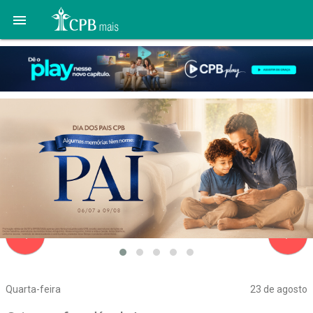

navigate_before
navigate_next
Quarta-feira
23 de agosto