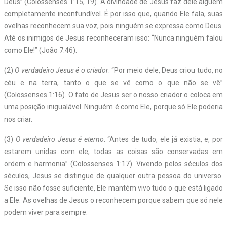
Deus” (Colossenses 1:15, 19). A divindade de Jesus faz dele alguém
completamente inconfundível. É por isso que, quando Ele fala, suas
ovelhas reconhecem sua voz, pois ninguém se expressa como Deus.
Até os inimigos de Jesus reconheceram isso: “Nunca ninguém falou
como Ele!” (João 7:46).
(2)
O verdadeiro Jesus é o criador
: “Por meio dele, Deus criou tudo, no
céu e na terra, tanto o que se vê como o que não se vê”
(Colossenses 1:16). O fato de Jesus ser o nosso criador o coloca em
uma posição inigualável. Ninguém é como Ele, porque só Ele poderia
nos criar.
(3)
O verdadeiro Jesus é eterno
. “Antes de tudo, ele já existia, e, por
estarem unidas com ele, todas as coisas são conservadas em
ordem e harmonia” (Colossenses 1:17). Vivendo pelos séculos dos
séculos, Jesus se distingue de qualquer outra pessoa do universo.
Se isso não fosse suficiente, Ele mantém vivo tudo o que está ligado
a Ele. As ovelhas de Jesus o reconhecem porque sabem que só nele
podem viver para sempre.