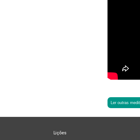
Ler outras medi
Lições