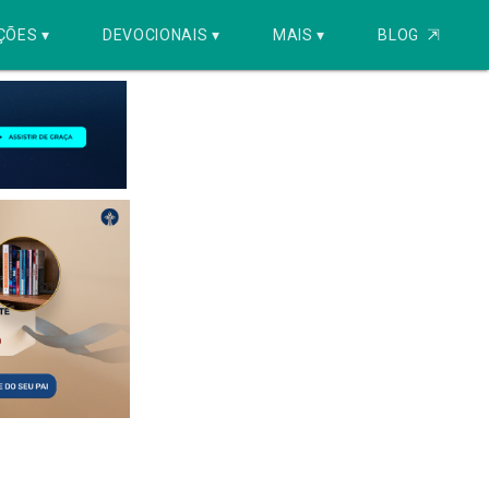
ÇÕES ▾
DEVOCIONAIS ▾
MAIS ▾
BLOG
⇱