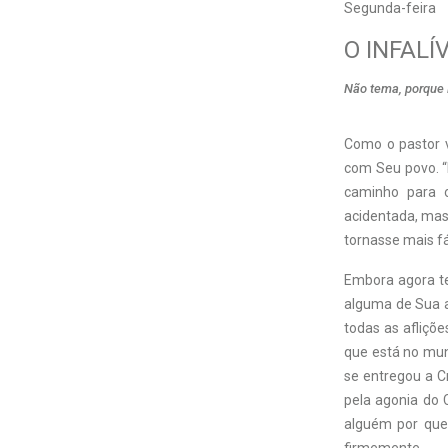
Segunda-feira
O INFAL
Não tema, porque 
Como o pastor v
com Seu povo. “D
caminho para 
acidentada, mas 
tornasse mais fá
Embora agora te
alguma de Sua a
todas as afliçõ
que está no mun
se entregou a C
pela agonia do 
alguém por que