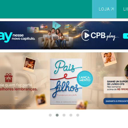
LOJA
⇱
LI