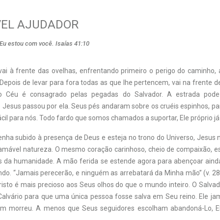
ÍVEL AJUDADOR
Eu estou com você. Isaías 41:10
ai à frente das ovelhas, enfrentando primeiro o perigo do caminho,
epois de levar para fora todas as que lhe pertencem, vai na frente de
o Céu é consagrado pelas pegadas do Salvador. A estrada pode
Jesus passou por ela. Seus pés andaram sobre os cruéis espinhos, par
cil para nós. Todo fardo que somos chamados a suportar, Ele próprio já
nha subido à presença de Deus e esteja no trono do Universo, Jesus 
mável natureza. O mesmo coração carinhoso, cheio de compaixão, es
es da humanidade. A mão ferida se estende agora para abençoar ain
do. “Jamais perecerão, e ninguém as arrebatará da Minha mão” (v. 28
risto é mais precioso aos Seus olhos do que o mundo inteiro. O Salvad
Calvário para que uma única pessoa fosse salva em Seu reino. Ele j
m morreu. A menos que Seus seguidores escolham abandoná-Lo, Ele