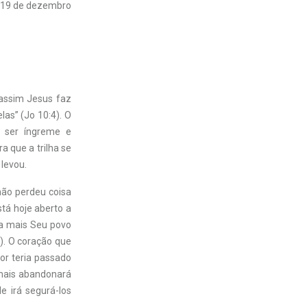
19 de dezembro
 assim Jesus faz
las” (Jo 10:4). O
 ser íngreme e
a que a trilha se
 levou.
não perdeu coisa
tá hoje aberto a
da mais Seu povo
). O coração que
or teria passado
amais abandonará
 irá segurá-los