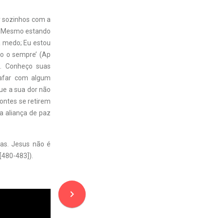
ar sozinhos com a
s. Mesmo estando
a medo; Eu estou
do o sempre’ (Ap
es. Conheço suas
bafar com algum
ue a sua dor não
ontes se retirem
a aliança de paz
has. Jesus não é
 [480-483]).
navigate_next