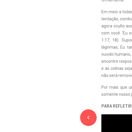
firmemente.
Em meio a todas
tentação, comba
agora oculto ao
com você. ‘Eu s
1:17, 18). Supo
lágrimas; Eu t
ouvido humano, 
encontre respos
e as colinas se
não será removid
Por mais que um
somente nosso pa
PARA REFLETIR
navigate_before