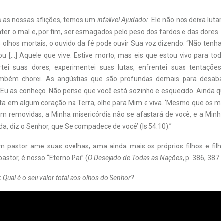
 as nossas aflições, temos um
infalível Ajudador
. Ele não nos deixa lut
ter o mal e, por fim, ser esmagados pelo peso dos fardos e das dore
s olhos mortais, o ouvido da fé pode ouvir Sua voz dizendo: “Não tenh
ou […] Aquele que vive. Estive morto, mas eis que estou vivo para to
rtei suas dores, experimentei suas lutas, enfrentei suas tentaçõ
ambém chorei. As angústias que são profundas demais para desa
Eu as conheço. Não pense que você está sozinho e esquecido. Ainda q
ta em algum coração na Terra, olhe para Mim e viva. ‘Mesmo que os m
jam removidas, a Minha misericórdia não se afastará de você, e a Minh
a, diz o Senhor, que Se compadece de você’ (Is 54:10).”
 pastor ame suas ovelhas, ama ainda mais os próprios filhos e fil
stor, é nosso “Eterno Pai” (
O Desejado de Todas as Nações
, p. 386, 387
:
Qual é o seu valor total aos olhos do Senhor?