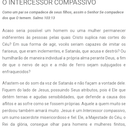
O INTERCESSOR COMPASSIVO
Como um pai se compadece de seus filhos, assim o Senhor Se compadece
dos que O temem. Salmo 103:13
Acaso seria possível um homem ou uma mulher permanecer
indiferentes às pessoas pelas quais Cristo suplica nas cortes do
Céu? Em sua forma de agir, vocês seriam capazes de imitar os
fariseus, que eram inclementes, e Satanás, que acusa e destrói? Ou
humilharão de maneira individual a própria alma perante Deus, a fim
de que o nervo de aço e a mão de ferro sejam subjugados e
enfraquecidos?
Afastem-se do som da voz de Satanás e não façam a vontade dele.
Fiquem do lado de Jesus, possuindo Seus atributos, pois é Ele que
detém ternas e agudas sensibilidades, que defende a causa dos
aflitos e as sofre como se fossem próprias. Aquele a quem muito se
perdoou também amará muito. Jesus é um
Intercessor compassivo
,
um sumo sacerdote misericordioso e fiel. Ele, a Majestade do Céu, o
Rei da glória, consegue olhar para homens e mulheres finitos,