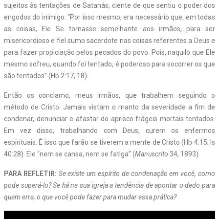
sujeitos às tentações de Satanás, ciente de que sentiu o poder dos
engodos do inimigo. “Por isso mesmo, era necessário que, em todas
as coisas, Ele Se tornasse semelhante aos irmãos, para ser
misericordioso e fiel sumo sacerdote nas coisas referentes a Deus e
para fazer propiciação pelos pecados do povo. Pois, naquilo que Ele
mesmo sofreu, quando foi tentado, é poderoso para socorrer os que
são tentados” (Hb 2:17, 18).
Então os conclamo, meus irmãos, que trabalhem seguindo o
método de Cristo. Jamais vistam o manto da severidade a fim de
condenar, denunciar e afastar do aprisco frágeis mortais tentados.
Em vez disso, trabalhando com Deus, curem os enfermos
espirituais. É isso que farão se tiverem a mente de Cristo (Hb 4:15; Is
40:28). Ele “nem se cansa, nem se fatiga” (
Manuscrito
34, 1893).
PARA REFLETIR:
Se existe um espírito de condenação em você, como
pode superá-lo? Se há na sua igreja a tendência de apontar o dedo para
quem erra, o que você pode fazer para mudar essa prática?