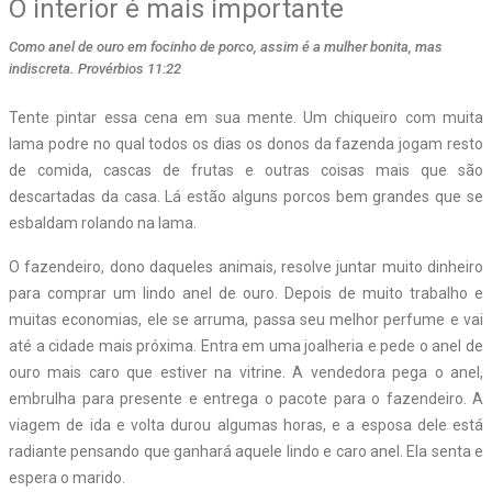
O interior é mais importante
Como anel de ouro em focinho de porco, assim é a mulher bonita, mas
indiscreta. Provérbios 11:22
Tente pintar essa cena em sua mente. Um chiqueiro com muita
lama podre no qual todos os dias os donos da fazenda jogam resto
de comida, cascas de frutas e outras coisas mais que são
descartadas da casa. Lá estão alguns porcos bem grandes que se
esbaldam rolando na lama.
O fazendeiro, dono daqueles animais, resolve juntar muito dinheiro
para comprar um lindo anel de ouro. Depois de muito trabalho e
muitas economias, ele se arruma, passa seu melhor perfume e vai
até a cidade mais próxima. Entra em uma joalheria e pede o anel de
ouro mais caro que estiver na vitrine. A vendedora pega o anel,
embrulha para presente e entrega o pacote para o fazendeiro. A
viagem de ida e volta durou algumas horas, e a esposa dele está
radiante pensando que ganhará aquele lindo e caro anel. Ela senta e
espera o marido.